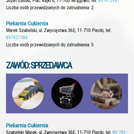
Józef Łuński, Plac Kajki 6, 11-700 Mrągowo, tel.
897413981
Liczba osób przewidzianych do zatrudnienia: 2
Piekarnia Cukiernia
Marek Szabelski, ul. Zwycięstwa 36E, 11-710 Piecki, tel.
897421384
Liczba osób przewidzianych do zatrudnienia: 5
ZAWÓD: SPRZEDAWCA
Piekarnia Cukiernia
Szabelski Marek, ul. Zwycięstwa 36E, 11-710 Piecki, tel.
89 742-