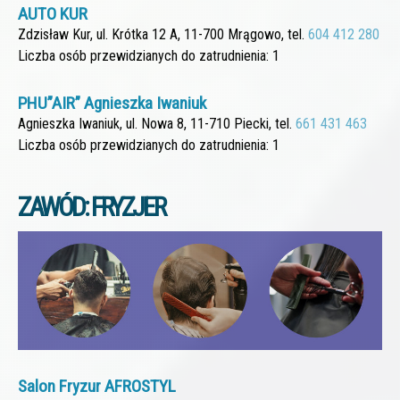
AUTO KUR
Zdzisław Kur, ul. Krótka 12 A, 11-700 Mrągowo, tel.
604 412 280
Liczba osób przewidzianych do zatrudnienia: 1
PHU”AIR” Agnieszka Iwaniuk
Agnieszka Iwaniuk, ul. Nowa 8, 11-710 Piecki, tel.
661 431 463
Liczba osób przewidzianych do zatrudnienia: 1
ZAWÓD: FRYZJER
Salon Fryzur AFROSTYL