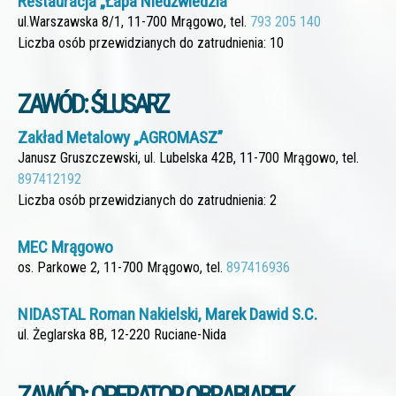
Restauracja „Łapa Niedźwiedzia”
ul.Warszawska 8/1, 11-700 Mrągowo, tel.
793 205 140
Liczba osób przewidzianych do zatrudnienia: 10
ZAWÓD: ŚLUSARZ
Zakład Metalowy „AGROMASZ”
Janusz Gruszczewski, ul. Lubelska 42B, 11-700 Mrągowo, tel.
897412192
Liczba osób przewidzianych do zatrudnienia: 2
MEC Mrągowo
os. Parkowe 2, 11-700 Mrągowo, tel.
897416936
NIDASTAL Roman Nakielski, Marek Dawid S.C.
ul. Żeglarska 8B, 12-220 Ruciane-Nida
ZAWÓD: OPERATOR OBRABIAREK