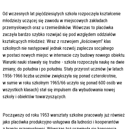
Od wczesnych lat pięćdziesiątych szkoła rozpoczęła kształcenie
młodzieży uczącej się zawodu w miejscowych zakładach
przemysłowych oraz u rzemieślników. Wówczas to placówka
zaczęła bardzo szybko rozwijać się pod względem oddziałów
kształcących młodzież. Wraz z rozwojem „ilościowym” klas
szkolnych nie następował jednak rozwój zaplecza socjalnego
w postaci nowych miejsc w internacie czy budowy nowego obiektu.
Warunki nauki stawały się trudne - szkoła rozpoczęła naukę na dwie
zmiany; do południa i po południu. Stały przyrost uczniów (w latach
1956-1966 liczba uczniów zwiększyła się ponad czterokrotnie,
w sumie w roku szkolnym 1965/66 uczyło się ponad 600 osób we
wszystkich klasach) stał się impulsem dla wybudowania nowej
szkoły i obiektów towarzyszących.
Począwszy od roku 1953 warsztaty szkolne pracowały już również
jako placówka produkcyjno-usługowa dla ludności i kooperantów
z branży przemysłowej. Wówczas też rozwinęła się koncepcja