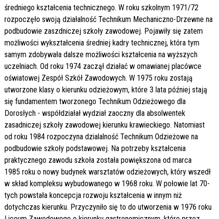
średniego kształcenia technicznego. W roku szkolnym 1971/72
rozpoczęło swoją działalność Technikum Mechaniczno-Drzewne na
podbudowie zaszdniczej szkoły zawodowej. Pojawiły się zatem
możliwości wykształcenia średniej kadry technicznej, która tym
samym zdobywała dalsze możliwości kształcenia na wyższych
uczelniach. Od roku 1974 zaczął działać w omawianej placówce
oświatowej Zespół Szkół Zawodowych. W 1975 roku zostają
utworzone klasy o kierunku odzieżowym, które 3 lata później stają
się fundamentem tworzonego Technikum Odzieżowego dla
Dorosłych - współdziałał wydział zaoczny dla absolwentek
zasadniczej szkoły zawodowej kierunku krawieckiego. Natomiast
od roku 1984 rozpoczyna dzialalność Technikum Odzieżowe na
podbudowie szkoły podstawowej. Na potrzeby kształcenia
praktycznego zawodu szkoła została powiększona od marca
1985 roku o nowy budynek warsztatów odzieżowych, który wszedł
w skład kompleksu wybudowanego w 1968 roku. W połowie lat 70-
tych powstała koncepcja rozwoju kształcenia w innym niż
dotychczas kierunku. Przyczyniło się to do utworzenia w 1976 roku
Liceum Zawodowego o kierunku gastronomicznym, które przez