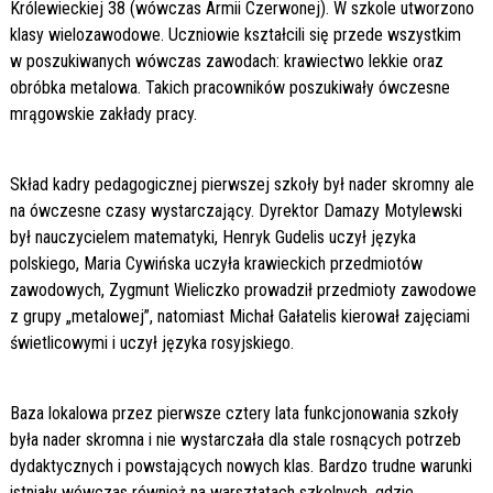
Królewieckiej 38 (wówczas Armii Czerwonej). W szkole utworzono
klasy wielozawodowe. Uczniowie kształcili się przede wszystkim
w poszukiwanych wówczas zawodach: krawiectwo lekkie oraz
obróbka metalowa. Takich pracowników poszukiwały ówczesne
mrągowskie zakłady pracy.
Skład kadry pedagogicznej pierwszej szkoły był nader skromny ale
na ówczesne czasy wystarczający. Dyrektor Damazy Motylewski
był nauczycielem matematyki, Henryk Gudelis uczył języka
polskiego, Maria Cywińska uczyła krawieckich przedmiotów
zawodowych, Zygmunt Wieliczko prowadził przedmioty zawodowe
z grupy „metalowej”, natomiast Michał Gałatelis kierował zajęciami
świetlicowymi i uczył języka rosyjskiego.
Baza lokalowa przez pierwsze cztery lata funkcjonowania szkoły
była nader skromna i nie wystarczała dla stale rosnących potrzeb
dydaktycznych i powstających nowych klas. Bardzo trudne warunki
istniały wówczas również na warsztatach szkolnych, gdzie