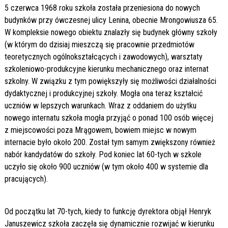
5 czerwca 1968 roku szkoła została przeniesiona do nowych
budynków przy ówczesnej ulicy Lenina, obecnie Mrongowiusza 65.
W kompleksie nowego obiektu znalazły się budynek główny szkoły
(w którym do dzisiaj mieszczą się pracownie przedmiotów
teoretycznych ogólnokształcących i zawodowych), warsztaty
szkoleniowo-produkcyjne kierunku mechanicznego oraz internat
szkolny. W związku z tym powiększyły się możliwości działalności
dydaktycznej i produkcyjnej szkoły. Mogła ona teraz kształcić
uczniów w lepszych warunkach. Wraz z oddaniem do użytku
nowego internatu szkoła mogła przyjąć o ponad 100 osób więcej
z miejscowości poza Mrągowem, bowiem miejsc w nowym
internacie było około 200. Został tym samym zwiększony również
nabór kandydatów do szkoły. Pod koniec lat 60-tych w szkole
uczyło się około 900 uczniów (w tym około 400 w systemie dla
pracujących).
Od początku lat 70-tych, kiedy to funkcję dyrektora objął Henryk
Januszewicz szkoła zaczęła się dynamicznie rozwijać w kierunku