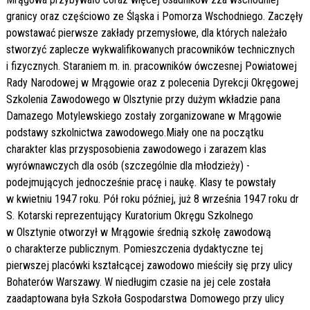
granicy oraz częściowo ze Śląska i Pomorza Wschodniego. Zaczęły
powstawać pierwsze zakłady przemysłowe, dla których należało
stworzyć zaplecze wykwalifikowanych pracowników technicznych
i fizycznych. Staraniem m. in. pracowników ówczesnej Powiatowej
Rady Narodowej w Mrągowie oraz z polecenia Dyrekcji Okręgowej
Szkolenia Zawodowego w Olsztynie przy dużym wkładzie pana
Damazego Motylewskiego zostały zorganizowane w Mrągowie
podstawy szkolnictwa zawodowego.Miały one na początku
charakter klas przysposobienia zawodowego i zarazem klas
wyrównawczych dla osób (­szczególnie dla młodzieży) -
podejmujących jednocześnie pracę i naukę. Klasy te powstały
w kwietniu 1947 roku. Pół roku później, już 8 września 1947 roku dr
S. Kotarski reprezentujący Kuratorium Okręgu Szkolnego
w Olsztynie otworzył w Mrągowie średnią szkołę zawodową
o charakterze publicznym. Pomieszczenia dydaktyczne tej
pierwszej placówki kształcącej zawodowo mieściły się przy ulicy
Bohaterów Warszawy. W niedługim czasie na jej cele została
zaadaptowana była Szkoła Gospodarstwa Domowego przy ulicy