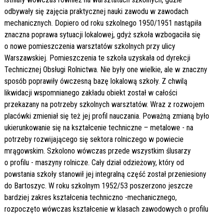
odbywały się zajęcia praktycznej nauki zawodu w zawodach
mechanicznych. Dopiero od roku szkolnego 1950/1951 nastąpiła
znaczna poprawa sytuacji lokalowej, gdyż szkoła wzbogaciła się
o nowe pomieszczenia warsztatów szkolnych przy ulicy
Warszawskiej. Pomieszczenia te szkoła uzyskała od dyrekcji
Technicznej Obsługi Rolnictwa. Nie były one wielkie, ale w znaczny
sposób poprawiły ówczesną bazę lokalową szkoły. Z chwilą
likwidacji wspomnianego zakładu obiekt został w całości
przekazany na potrzeby szkolnych warsztatów. Wraz z rozwojem
placówki zmieniał się też jej profil nauczania. Poważną zmianą było
ukierunkowanie się na kształcenie techniczne – metalowe - na
potrzeby rozwijającego się sektora rolniczego w powiecie
mrągowskim. Szkolono wówczas przede wszystkim ślusarzy
o profilu - maszyny rolnicze. Cały dział odzieżowy, który od
powstania szkoły stanowił jej integralną część został przeniesiony
do Bartoszyc. W roku szkolnym 1952/53 poszerzono jeszcze
bardziej zakres kształcenia techniczno -mechanicznego,
rozpoczęto wówczas kształcenie w klasach zawodowych o profilu