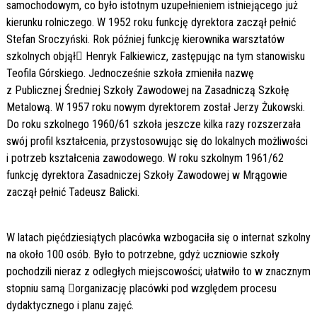
samochodowym, co było istotnym uzupełnieniem istniejącego już
kierunku rolniczego. W 1952 roku funkcję dyrektora zaczął pełnić
Stefan Sroczyński. Rok później funkcję kierownika warsztatów
szkolnych objął Henryk Falkiewicz, zastępując na tym stanowisku
Teofila Górskiego. Jednocześnie szkoła zmieniła nazwę
z Publicznej Średniej Szkoły Zawodowej na Zasadniczą Szkołę
Metalową. W 1957 roku nowym dyrektorem został Jerzy Żukowski.
Do roku szkolnego 1960/61 szkoła jeszcze kilka razy rozszerzała
swój profil kształcenia, przystosowując się do lokalnych możliwości
i potrzeb kształcenia zawodowego. W roku szkolnym 1961/62
funkcję dyrektora Zasadniczej Szkoły Zawodowej w Mrągowie
zaczął pełnić Tadeusz Balicki.
W latach pięćdziesiątych placówka wzbogaciła się o internat szkolny
na około 100 osób. Było to potrzebne, gdyż uczniowie szkoły
pochodzili nieraz z odległych miejscowości; ułatwiło to w znacznym
stopniu samą organizację placówki pod względem procesu
dydaktycznego i planu zajęć.