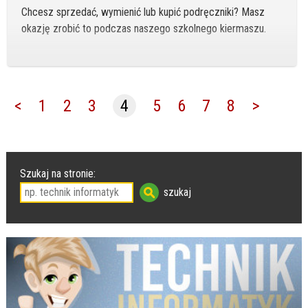
Chcesz sprzedać, wymienić lub kupić podręczniki? Masz
okazję zrobić to podczas naszego szkolnego kiermaszu.
<
1
2
3
4
5
6
7
8
>
Szukaj na stronie: