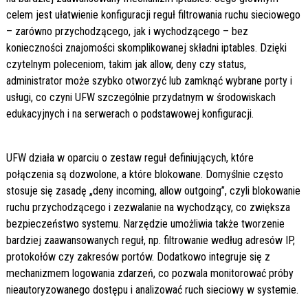
celem jest ułatwienie konfiguracji reguł filtrowania ruchu sieciowego
– zarówno przychodzącego, jak i wychodzącego – bez
konieczności znajomości skomplikowanej składni iptables. Dzięki
czytelnym poleceniom, takim jak allow, deny czy status,
administrator może szybko otworzyć lub zamknąć wybrane porty i
usługi, co czyni UFW szczególnie przydatnym w środowiskach
edukacyjnych i na serwerach o podstawowej konfiguracji.
UFW działa w oparciu o zestaw reguł definiujących, które
połączenia są dozwolone, a które blokowane. Domyślnie często
stosuje się zasadę „deny incoming, allow outgoing”, czyli blokowanie
ruchu przychodzącego i zezwalanie na wychodzący, co zwiększa
bezpieczeństwo systemu. Narzędzie umożliwia także tworzenie
bardziej zaawansowanych reguł, np. filtrowanie według adresów IP,
protokołów czy zakresów portów. Dodatkowo integruje się z
mechanizmem logowania zdarzeń, co pozwala monitorować próby
nieautoryzowanego dostępu i analizować ruch sieciowy w systemie.