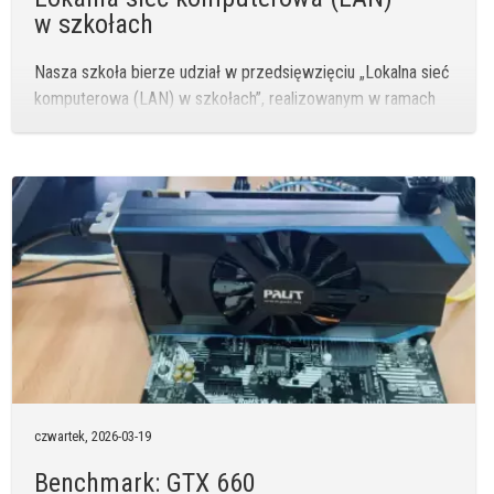
w szkołach
Nasza szkoła bierze udział w przedsięwzięciu „Lokalna sieć
komputerowa (LAN) w szkołach”, realizowanym w ramach
wskaźnika C6aG Krajowego Planu Odbudowy i Zwiększania
Odporności (KPO).
czwartek,
2026-03-19
Benchmark: GTX 660