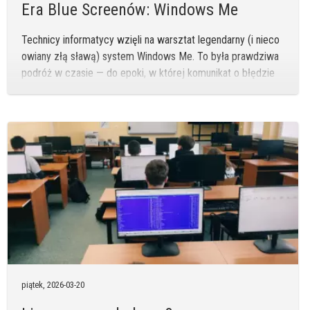
Era Blue Screenów: Windows Me
Technicy informatycy wzięli na warsztat legendarny (i nieco
owiany złą sławą) system Windows Me. To była prawdziwa
podróż w czasie — do epoki, w której komunikat o błędzie
potrafił pojawić się w najmniej oczekiwanym momencie.
piątek,
2026-03-20