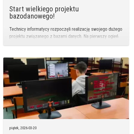
Start wielkiego projektu
bazodanowego!
Technicy informatycy rozpoczęli realizację swojego dużego
projektu związanego z bazami danych. Na pierwszy ogień
poszły… nazwiska – i to nie byle jakie!
piątek,
2026-03-20