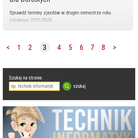
Sprawdź terminy zjazdów w drugim semestrze roku
szkolnego 2025/2026.
<
1
2
3
4
5
6
7
8
>
Szukaj na stronie: