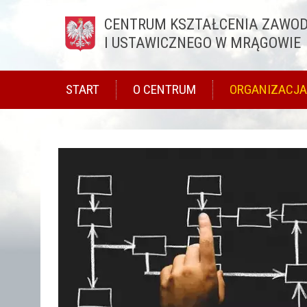
CENTRUM KSZTAŁCENIA ZAWO
Przejdź do treści
I USTAWICZNEGO W MRĄGOWIE
START
O CENTRUM
ORGANIZACJA