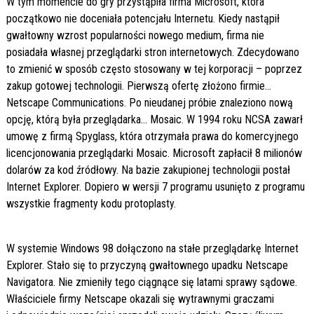
W tym momencie do gry przystąpiła firma Microsoft, która
początkowo nie doceniała potencjału Internetu. Kiedy nastąpił
gwałtowny wzrost popularności nowego medium, firma nie
posiadała własnej przeglądarki stron internetowych. Zdecydowano
to zmienić w sposób często stosowany w tej korporacji – poprzez
zakup gotowej technologii. Pierwszą ofertę złożono firmie…
Netscape Communications. Po nieudanej próbie znaleziono nową
opcję, którą była przeglądarka… Mosaic. W 1994 roku NCSA zawarł
umowę z firmą Spyglass, która otrzymała prawa do komercyjnego
licencjonowania przeglądarki Mosaic. Microsoft zapłacił 8 milionów
dolarów za kod źródłowy. Na bazie zakupionej technologii postał
Internet Explorer. Dopiero w wersji 7 programu usunięto z programu
wszystkie fragmenty kodu protoplasty.
W systemie Windows 98 dołączono na stałe przeglądarkę Internet
Explorer. Stało się to przyczyną gwałtownego upadku Netscape
Navigatora. Nie zmieniły tego ciągnące się latami sprawy sądowe.
Właściciele firmy Netscape okazali się wytrawnymi graczami