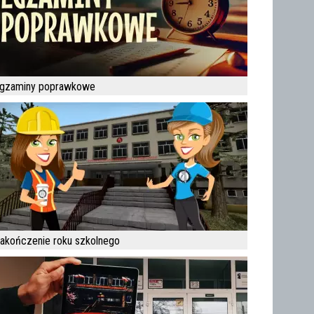
gzaminy poprawkowe
akończenie roku szkolnego