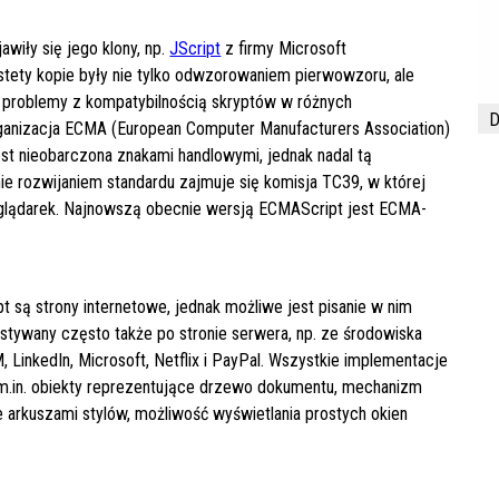
iły się jego klony, np.
JScript
z firmy Microsoft
stety kopie były nie tylko odwzorowaniem pierwowzoru, ale
że problemy z kompatybilnością skryptów w różnych
D
organizacja ECMA (European Computer Manufacturers Association)
st nieobarczona znakami handlowymi, jednak nadal tą
lnie rozwijaniem standardu zajmuje się komisja TC39, w której
eglądarek. Najnowszą obecnie wersją ECMAScript jest ECMA-
 są strony internetowe, jednak możliwe jest pisanie w nim
ystywany często także po stronie serwera, np. ze środowiska
, LinkedIn, Microsoft, Netflix i PayPal. Wszystkie implementacje
 m.in. obiekty reprezentujące drzewo dokumentu, mechanizm
 arkuszami stylów, możliwość wyświetlania prostych okien