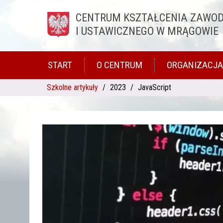
CENTRUM KSZTAŁCENIA ZAWO
Przejdź do treści
I USTAWICZNEGO W MRĄGOWIE
START
O CENTRUM
ORGANIZACJA
Szkolne artykuły
2023
JavaScript