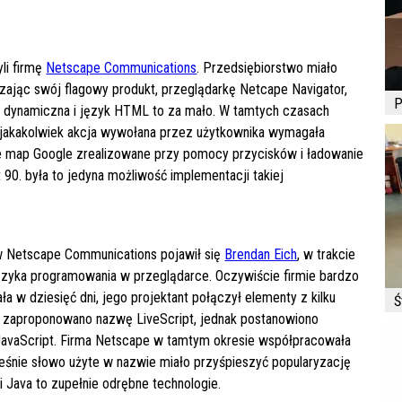
li firmę
Netscape Communications
. Przedsiębiorstwo miało
zając swój flagowy produkt, przeglądarkę Netcape Navigator,
P
ej dynamiczna i język HTML to za mało. W tamtych czasach
ś, jakakolwiek akcja wywołana przez użytkownika wymagała
nie map Google zrealizowane przy pomocy przycisków i ładowanie
90. była to jedyna możliwość implementacji takiej
w Netscape Communications pojawił się
Brendan Eich
, w trakcie
języka programowania w przeglądarce. Oczywiście firmie bardzo
 w dziesięć dni, jego projektant połączył elementy z kilku
Ś
zaproponowano nazwę LiveScript, jednak postanowiono
JavaScript. Firma Netscape w tamtym okresie współpracowała
śnie słowo użyte w nazwie miało przyśpieszyć popularyzację
i Java to zupełnie odrębne technologie.