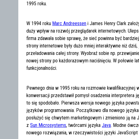
1995 roku.
W 1994 roku
Marc Andreessen
i James Henry Clark założy
duży wpływ na rozwój przeglądarek internetowych. Uleps
firma zdawała sobie sprawę, że sieć powinna być bardzi
strony internetowe były dużo mniej interaktywne niż dzi
przeładowania całej strony. Wyobraź sobie np. przewija
nowej strony po każdorazowym naciśnięciu. W połowie lat 
funkcjonalności.
Pewnego dnia w 1995 roku na rozmowie kwalifikacyjnej 
konwersacji przedstawił pomysł osadzenia interpretera 
to się spodobało. Pierwsza wersja nowego języka powstała
języków programowania. Początkowo dla nowego języka 
posłużyć się chwytem marketingowym i zmieniono ją na 
z
Sun Microsystems
, twórcami języka
Java
. Modne ówcze
nowego rozwiązania, w rzeczywistości języki JavaScript 