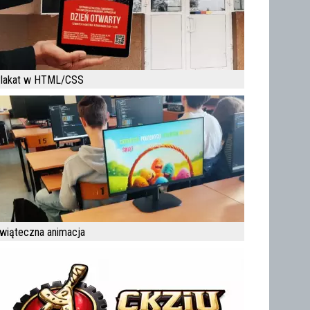
lakat w HTML/CSS
wiąteczna animacja