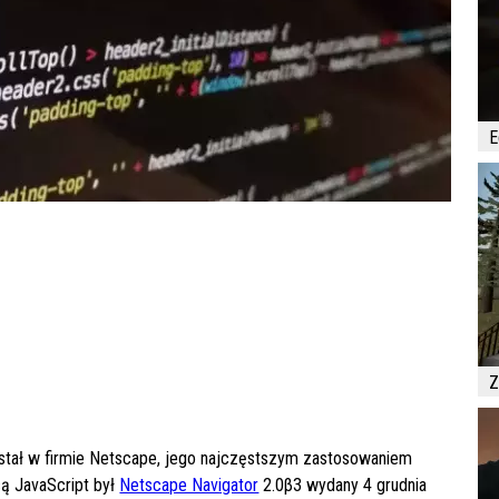
E
Z
wstał w firmie Netscape, jego najczęstszym zastosowaniem
cą JavaScript był
Netscape Navigator
2.0β3 wydany 4 grudnia