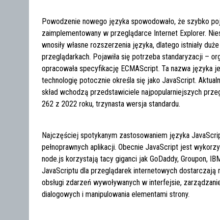
Powodzenie nowego języka spowodowało, że szybko pojaw
zaimplementowany w przeglądarce Internet Explorer. Nie
wnosiły własne rozszerzenia języka, dlatego istniały du
przeglądarkach. Pojawiła się potrzeba standaryzacji – 
opracowała specyfikację ECMAScript. Ta nazwa języka je
technologię potocznie określa się jako JavaScript. Aktua
skład wchodzą przedstawiciele najpopularniejszych prz
262 z 2022 roku, trzynasta wersja standardu.
Najczęściej spotykanym zastosowaniem języka JavaScript
pełnoprawnych aplikacji. Obecnie JavaScript jest wykorz
node.js korzystają tacy giganci jak GoDaddy, Groupon, IBM
JavaScriptu dla przeglądarek internetowych dostarczają
obsługi zdarzeń wywoływanych w interfejsie, zarządzanie
dialogowych i manipulowania elementami strony.