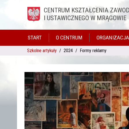
CENTRUM KSZTAŁCENIA ZAWO
Przejdź do treści
I USTAWICZNEGO W MRĄGOWIE
START
O CENTRUM
ORGANIZACJA
Szkolne artykuły
2024
Formy reklamy