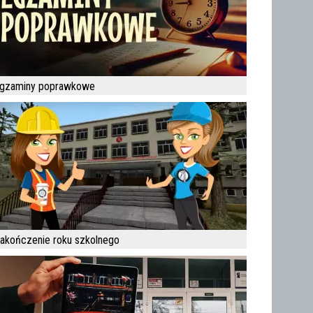
gzaminy poprawkowe
akończenie roku szkolnego