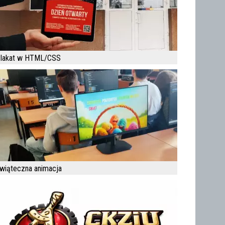
lakat w HTML/CSS
wiąteczna animacja