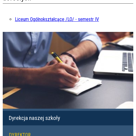
Liceum Ogólnokształcące /LO/ - semestr IV
Dyrekcja naszej szkoły
DYREKTOR