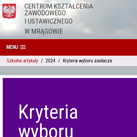
CENTRUM KSZTAŁCENIA
Przejdź do treści
ZAWODOWEGO
I USTAWICZNEGO
W MRĄGOWIE
MENU
Szkolne artykuły
2024
Kryteria wyboru zasilacza
Kryteria
wyboru