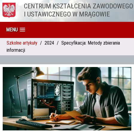
CENTRUM KSZTAŁCENIA ZAWODOWEGO
Przejdź do treści
I USTAWICZNEGO W MRĄGOWIE
MENU
Szkolne artykuły
2024
Specyfikacja: Metody zbierania
informacji