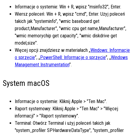
Informacje o systemie: Win + R, wpisz "msinfo32", Enter.
Wiersz poleceń: Win + R, wpisz "cmd", Enter. Użyj poleceń
takich jak "systeminfo", "wmic baseboard get
product,Manufacturer", "wmic cpu get name,Manufacturer",
"wmic memorychip get capacity", "wmic diskdrive get
model,size".
Więcej opcji znajdziesz w materiałach „
Windows: Informacje
o sprzęcie
”, „
PowerShell: Informacje o sprzęcie
”, „
Windows
Management Instrumentation
”.
System macOS
Informacje o systemie: Kliknij Apple > "Ten Mac".
Raport systemowy: Kliknij Apple > "Ten Mac" > "Więcej
informacji" > "Raport systemowy".
Terminal: Otwórz Terminal i użyj poleceń takich jak
"system_profiler SPHardwareDataType", "system_profiler