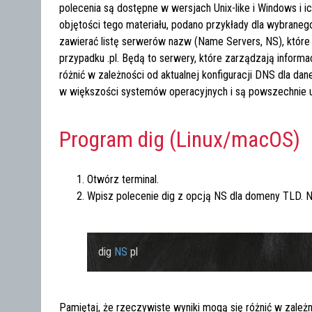
polecenia są dostępne w wersjach Unix-like i Windows i 
objętości tego materiału, podano przykłady dla wybrane
zawierać listę serwerów nazw (Name Servers, NS), któr
przypadku
.pl
. Będą to serwery, które zarządzają inform
różnić w zależności od aktualnej konfiguracji DNS dla d
w większości systemów operacyjnych i są powszechnie u
Program dig (Linux/macOS)
Otwórz terminal.
Wpisz polecenie
dig
z opcją
NS
dla domeny TLD. N
dig 
NS
Pamiętaj, że rzeczywiste wyniki mogą się różnić w zależ