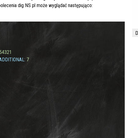
polecenia
dig NS pl
może wyglądać następująco:
D
54321
ADDITIONAL:
7