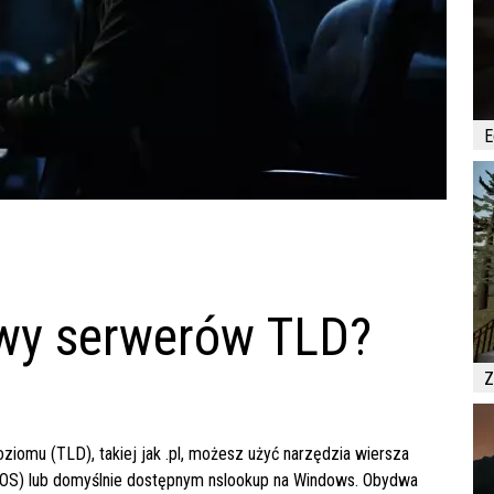
E
zwy serwerów TLD?
Z
ziomu (TLD), takiej jak
.pl
, możesz użyć narzędzia wiersza
acOS) lub domyślnie dostępnym
nslookup
na Windows. Obydwa