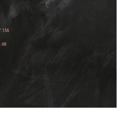
7::156
::48