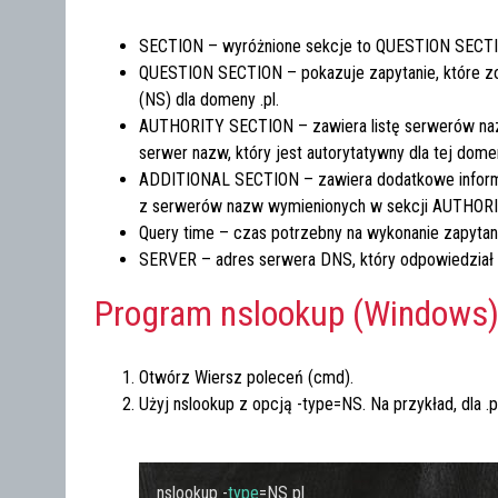
SECTION – wyróżnione sekcje to
QUESTION SECT
QUESTION SECTION – pokazuje zapytanie, które z
(NS) dla domeny
.pl
.
AUTHORITY SECTION – zawiera listę serwerów na
serwer nazw, który jest autorytatywny dla tej dome
ADDITIONAL SECTION – zawiera dodatkowe informacj
z serwerów nazw wymienionych w sekcji AUTHORI
Query time – czas potrzebny na wykonanie zapytan
SERVER – adres serwera DNS, który odpowiedział 
Program nslookup (Windows
Otwórz Wiersz poleceń (cmd).
Użyj
nslookup
z opcją
-type=NS
. Na przykład, dla
.p
nslookup -
type