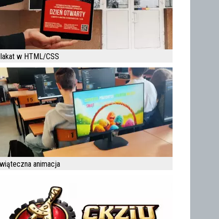
lakat w HTML/CSS
wiąteczna animacja