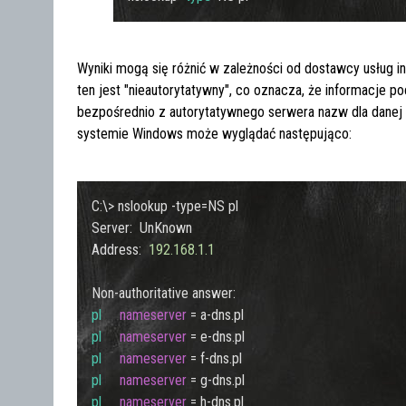
Wyniki mogą się różnić w zależności od dostawcy usług i
ten jest "nieautorytatywny", co oznacza, że informacje p
bezpośrednio z autorytatywnego serwera nazw dla danej
systemie Windows może wyglądać następująco:
C:\> nslookup -type=NS pl

Server:  UnKnown

Address:  
192.168
.1
.1
pl
nameserver
=
pl
nameserver
=
pl
nameserver
=
pl
nameserver
=
pl
nameserver
=