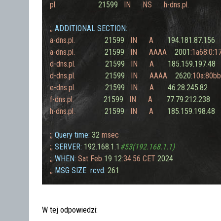
pl.
21599
IN
NS
h-dns.pl.
;;
ADDITIONAL SECTION:
a-dns.pl.
21599
IN
A
194.181
.87
.156
a-dns.pl.
21599
IN
AAAA
2001
:1a68:0:1
d-dns.pl.
21599
IN
A
185.159
.197
.48
d-dns.pl.
21599
IN
AAAA
2620
:10a:80bb
e-dns.pl.
21599
IN
A
46.28
.245
.82
f-dns.pl.
21599
IN
A
77.79
.212
.238
h-dns.pl.
21599
IN
A
185.159
.198
.48
;;
Query time:
32
msec
;;
SERVER:
192.168
.1
.1
#53(192.168.1.1)
;;
WHEN:
Sat
Feb
19
12
:34:56
CET
2024
;;
MSG SIZE  rcvd:
261
W tej odpowiedzi: