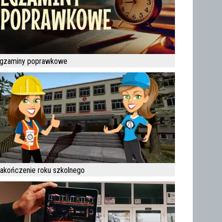
gzaminy poprawkowe
akończenie roku szkolnego