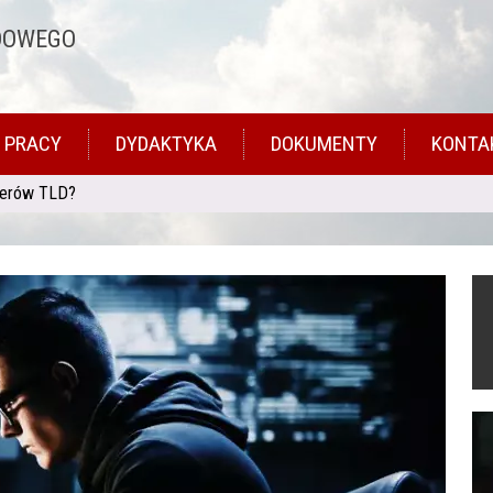
DOWEGO
 PRACY
DYDAKTYKA
DOKUMENTY
KONTA
werów TLD?