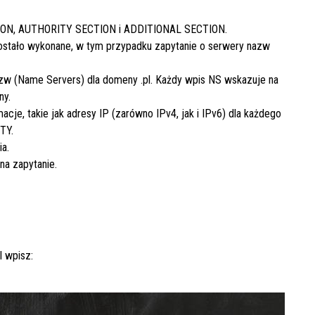
ION
,
AUTHORITY SECTION
i
ADDITIONAL SECTION
.
ostało wykonane, w tym przypadku zapytanie o serwery nazw
zw (Name Servers) dla domeny
.pl
. Każdy wpis NS wskazuje na
ny.
e, takie jak adresy IP (zarówno IPv4, jak i IPv6) dla każdego
TY.
ia.
na zapytanie.
)
l
wpisz: