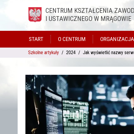
CENTRUM KSZTAŁCENIA ZAWO
Przejdź do treści
I USTAWICZNEGO W MRĄGOWIE
START
O CENTRUM
ORGANIZACJA
Szkolne artykuły
2024
Jak wyświetlić nazwy ser