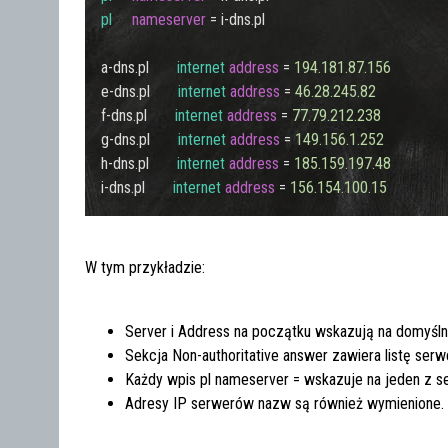
pl
nameserver
=
 i-dns.pl

a-dns.pl       
internet
address
=
194.181
.87
.156
e-dns.pl       
internet
address
=
46.28
.245
.82
f-dns.pl       
internet
address
=
77.79
.212
.238
g-dns.pl       
internet
address
=
149.156
.1
.252
h-dns.pl       
internet
address
=
185.159
.197
.48
i-dns.pl       
internet
address
=
156.154
.100
.15
W tym przykładzie:
Server
i
Address
na początku wskazują na domyśl
Sekcja
Non-authoritative answer
zawiera listę ser
Każdy wpis
pl nameserver =
wskazuje na jeden z 
Adresy IP serwerów nazw są również wymienione.