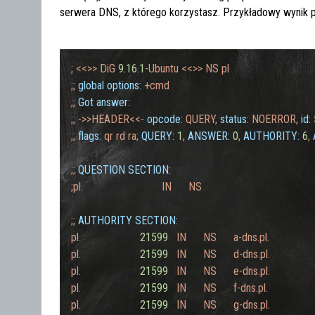
serwera DNS, z którego korzystasz. Przykładowy wynik 
;
<<>>
DiG
9.16
.1
-Ubuntu
<<>>
NS
pl
;;
global options:
+cmd
;;
Got answer:
;;
->>HEADER<<-
opcode:
QUERY,
status:
NOERROR,
id:
;;
flags:
qr
rd
ra;
QUERY:
1
,
ANSWER:
0
,
AUTHORITY:
6
,
;;
QUESTION SECTION:
;pl.
IN
NS
;;
AUTHORITY SECTION:
pl.
21599
IN
NS
a-dns.pl.
pl.
21599
IN
NS
d-dns.pl.
pl.
21599
IN
NS
e-dns.pl.
pl.
21599
IN
NS
f-dns.pl.
pl.
21599
IN
NS
g-dns.pl.