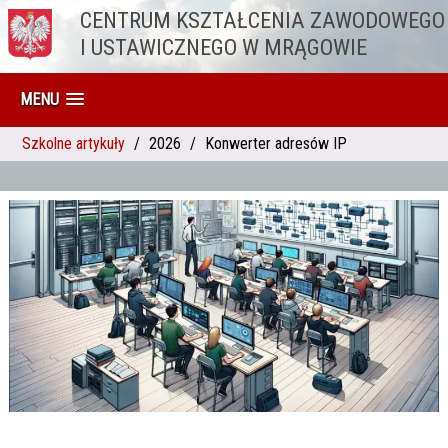
CENTRUM KSZTAŁCENIA ZAWODOWEGO
Przejdź do treści
I USTAWICZNEGO W MRĄGOWIE
MENU
Szkolne artykuły
2026
Konwerter adresów IP