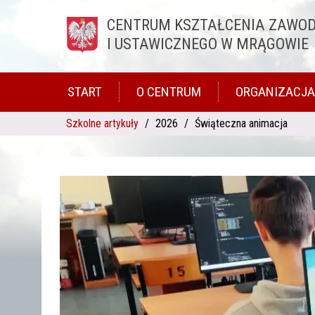
CENTRUM KSZTAŁCENIA ZAWO
Przejdź do treści
I USTAWICZNEGO W MRĄGOWIE
START
O CENTRUM
ORGANIZACJA
Szkolne artykuły
2026
Świąteczna animacja