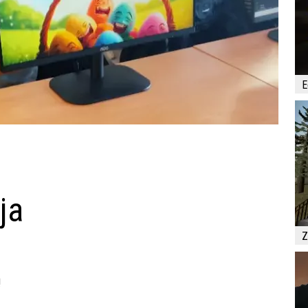
E
ja
Z
!