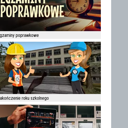
gzaminy poprawkowe
akończenie roku szkolnego