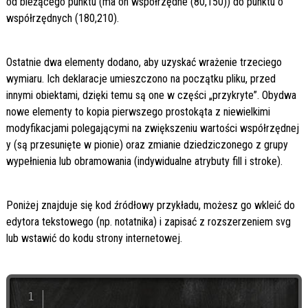
od bieżącego punktu (ma on współrzędne (80,150)) do punktu o
współrzędnych (180,210).
Ostatnie dwa elementy dodano, aby uzyskać wrażenie trzeciego
wymiaru. Ich deklaracje umieszczono na początku pliku, przed
innymi obiektami, dzięki temu są one w części „przykryte”. Obydwa
nowe elementy to kopia pierwszego prostokąta z niewielkimi
modyfikacjami polegającymi na zwiększeniu wartości współrzędnej
y (są przesunięte w pionie) oraz zmianie dziedziczonego z grupy
wypełnienia lub obramowania (indywidualne atrybuty fill i stroke).
Poniżej znajduje się kod źródłowy przykładu, możesz go wkleić do
edytora tekstowego (np. notatnika) i zapisać z rozszerzeniem svg
lub wstawić do kodu strony internetowej.