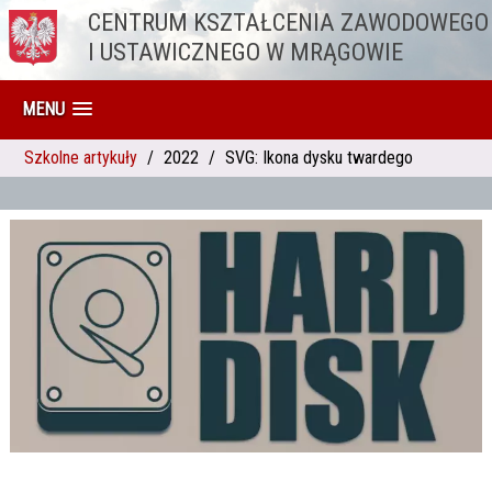
CENTRUM KSZTAŁCENIA ZAWODOWEGO
Przejdź do treści
I USTAWICZNEGO W MRĄGOWIE
MENU
Szkolne artykuły
2022
SVG: Ikona dysku twardego