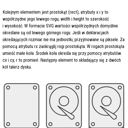
Kolejnym elementem jest prostokąt (rect), atrybuty x i y to
współrzędne jego lewego rogu, width i height to szerokość
i wysokość. W formacie SVG wartości współrzędnych domyślnie
określane są od lewego górnego rogu. Jeśli w deklaracjach
określających rozmiar nie ma jednostki, przyjmowane są piksele. Za
pomocą atrybutu rx zaokrąglij rogi prostokąta. W rogach prostokąta
umieść małe koła. Środek koła określa się przy pomocy atrybutów
cx i cy, r to promień. Następny element to składający się z dwóch
kół talerz dysku.