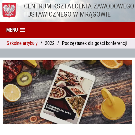
CENTRUM KSZTAŁCENIA ZAWODOWEGO
Przejdź do treści
I USTAWICZNEGO W MRĄGOWIE
MENU
Szkolne artykuły
2022
Poczęstunek dla gości konferencji