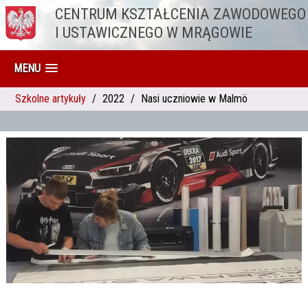
CENTRUM KSZTAŁCENIA ZAWODOWEGO
Przejdź do treści
I USTAWICZNEGO W MRĄGOWIE
MENU
Szkolne artykuły
2022
Nasi uczniowie w Malmö