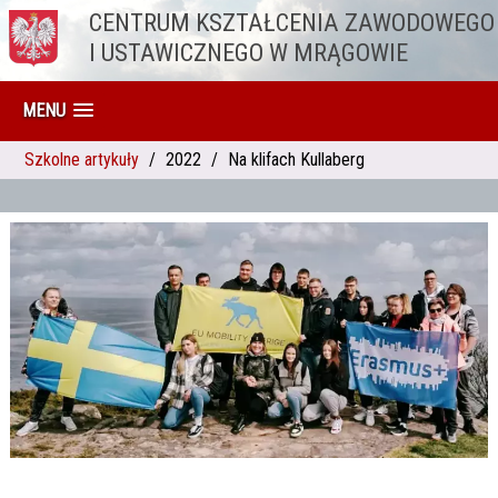
CENTRUM KSZTAŁCENIA ZAWODOWEGO
Przejdź do treści
I USTAWICZNEGO W MRĄGOWIE
MENU
Szkolne artykuły
2022
Na klifach Kullaberg