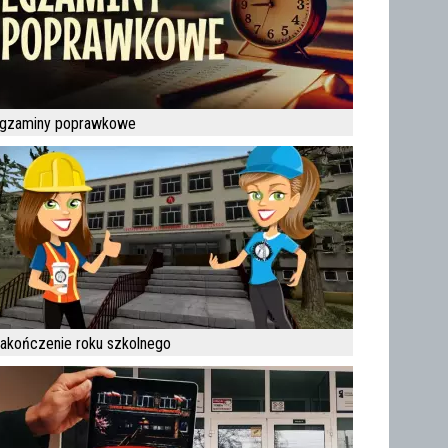
gzaminy poprawkowe
akończenie roku szkolnego