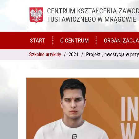
CENTRUM KSZTAŁCENIA ZAWO
Przejdź do treści
I USTAWICZNEGO W MRĄGOWIE
START
O CENTRUM
ORGANIZACJA
Szkolne artykuły
2021
Projekt „Inwestycja w przy