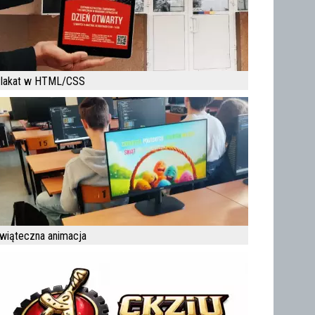
lakat w HTML/CSS
wiąteczna animacja