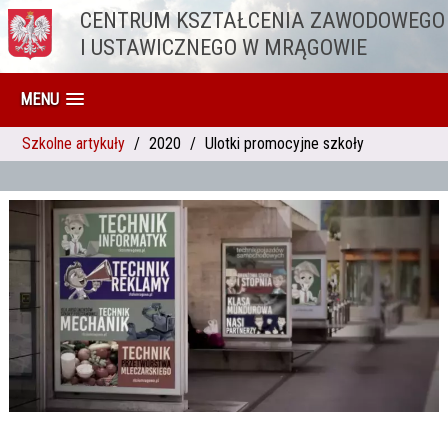
CENTRUM KSZTAŁCENIA ZAWODOWEGO
Przejdź do treści
I USTAWICZNEGO W MRĄGOWIE
MENU
Szkolne artykuły
2020
Ulotki promocyjne szkoły