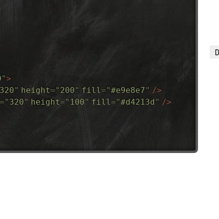
D
0
"
>
320
"
height
=
"
200
"
fill
=
"
#e9e8e7
"
/>
=
"
320
"
height
=
"
100
"
fill
=
"
#d4213d
"
/>