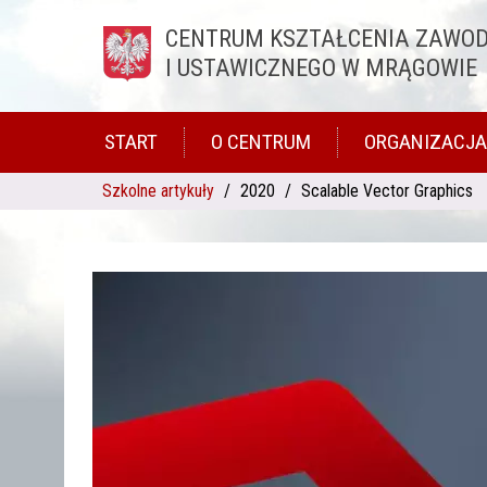
CENTRUM KSZTAŁCENIA ZAWO
Przejdź do treści
I USTAWICZNEGO W MRĄGOWIE
START
O CENTRUM
ORGANIZACJA
Szkolne artykuły
2020
Scalable Vector Graphics