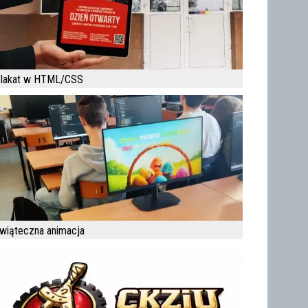
lakat w HTML/CSS
wiąteczna animacja