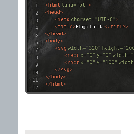
<
html
lang
=
"
pl
"
>
<
head
>
<
meta
charset
=
"
UTF-8
"
>
<
title
>
</
title
>
Flaga Polski
</
head
>
<
body
>
<
svg
width
=
"
320
"
height
=
"
20
<
rect
x
=
"
0
"
y
=
"
0
"
width
=
"
<
rect
x
=
"
0
"
y
=
"
100
"
width
</
svg
>
</
body
>
</
html
>