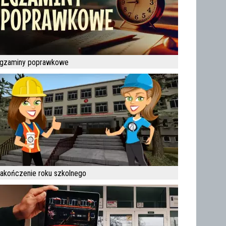
gzaminy poprawkowe
akończenie roku szkolnego