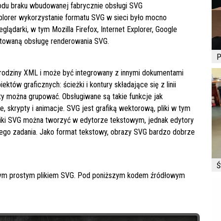
wodu braku wbudowanej fabrycznie obsługi SVG
xplorer wykorzystanie formatu SVG w sieci było mocno
ądarki, w tym Mozilla Firefox, Internet Explorer, Google
ntowaną obsługę renderowania SVG.
P
 rodziny XML i może być integrowany z innymi dokumentami
ów graficznych: ścieżki i kontury składające się z linii
ty można grupować. Obsługiwane są takie funkcje jak
je, skrypty i animacje. SVG jest grafiką wektorową, pliki w tym
liki SVG można tworzyć w edytorze tekstowym, jednak edytory
ego zadania. Jako format tekstowy, obrazy SVG bardzo dobrze
Ś
ym prostym plikiem SVG. Pod poniższym kodem źródłowym