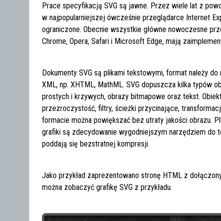
Prace specyfikacją SVG są jawne. Przez wiele lat z po
w najpopularniejszej ówcześnie przeglądarce Internet E
ograniczone. Obecnie wszystkie główne nowoczesne przegl
Chrome, Opera, Safari i Microsoft Edge, mają zaimpleme
Dokumenty SVG są plikami tekstowymi, format należy do
XML, np. XHTML, MathML. SVG dopuszcza kilka typów obiekt
prostych i krzywych, obrazy bitmapowe oraz tekst. Obiek
przezroczystość, filtry, ścieżki przycinające, transformac
formacie można powiększać bez utraty jakości obrazu. P
grafiki są zdecydowanie wygodniejszym narzędziem do t
poddają się bezstratnej kompresji.
Jako przykład zaprezentowano stronę HTML z dołączon
można zobaczyć grafikę SVG z przykładu.