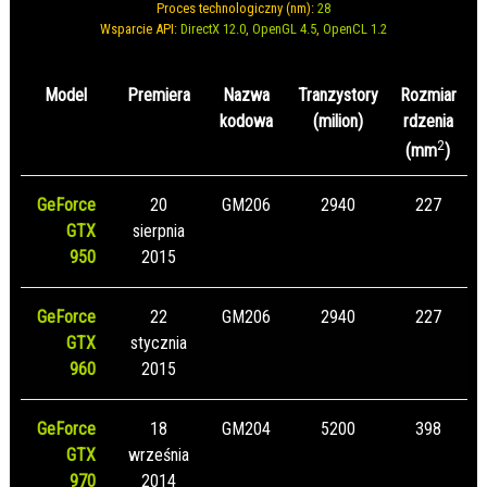
Proces technologiczny (nm):
28
Wsparcie API:
DirectX 12.0
,
OpenGL 4.5
,
OpenCL 1.2
Model
Premiera
Nazwa
Tranzystory
Rozmiar
kodowa
(milion)
rdzenia
2
(mm
)
GeForce
20
GM206
2940
227
GTX
sierpnia
950
2015
GeForce
22
GM206
2940
227
GTX
stycznia
960
2015
GeForce
18
GM204
5200
398
GTX
września
970
2014