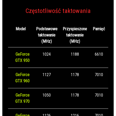
Częstotliwość taktowania
Model
Podstawowe
Przyspieszone
Pamięć
taktowanie
taktowanie
(MHz)
(MHz)
GeForce
1024
1188
6610
GTX 950
GeForce
1127
1178
7010
GTX 960
GeForce
1050
1178
7010
GTX 970
GeForce
1126
1216
7010