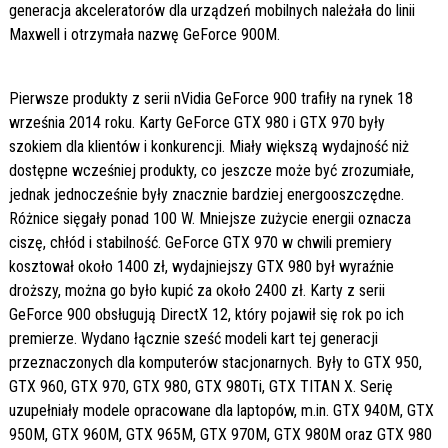
generacja akceleratorów dla urządzeń mobilnych należała do linii
Maxwell i otrzymała nazwę GeForce 900M.
Pierwsze produkty z serii nVidia GeForce 900 trafiły na rynek 18
września 2014 roku. Karty GeForce GTX 980 i GTX 970 były
szokiem dla klientów i konkurencji. Miały większą wydajność niż
dostępne wcześniej produkty, co jeszcze może być zrozumiałe,
jednak jednocześnie były znacznie bardziej energooszczędne.
Różnice sięgały ponad 100 W. Mniejsze zużycie energii oznacza
ciszę, chłód i stabilność. GeForce GTX 970 w chwili premiery
kosztował około 1400 zł, wydajniejszy GTX 980 był wyraźnie
droższy, można go było kupić za około 2400 zł. Karty z serii
GeForce 900 obsługują DirectX 12, który pojawił się rok po ich
premierze. Wydano łącznie sześć modeli kart tej generacji
przeznaczonych dla komputerów stacjonarnych. Były to GTX 950,
GTX 960, GTX 970, GTX 980, GTX 980Ti, GTX TITAN X. Serię
uzupełniały modele opracowane dla laptopów, m.in. GTX 940M, GTX
950M, GTX 960M, GTX 965M, GTX 970M, GTX 980M oraz GTX 980