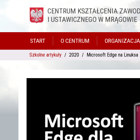
CENTRUM KSZTAŁCENIA ZAWO
Przejdź do treści
I USTAWICZNEGO W MRĄGOWIE
START
O CENTRUM
ORGANIZACJA
Szkolne artykuły
2020
Microsoft Edge na Linuksa