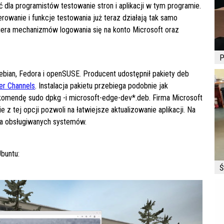
 dla programistów testowanie stron i aplikacji w tym programie.
rowanie i funkcje testowania już teraz działają tak samo
piera mechanizmów logowania się na konto Microsoft oraz
P
 Debian, Fedora i openSUSE. Producent udostępnił pakiety deb
er Channels
. Instalacja pakietu przebiega podobnie jak
ć komendę sudo dpkg -i microsoft-edge-dev*.deb. Firma Microsoft
 z tej opcji pozwoli na łatwiejsze aktualizowanie aplikacji. Na
la obsługiwanych systemów.
buntu:
Ś