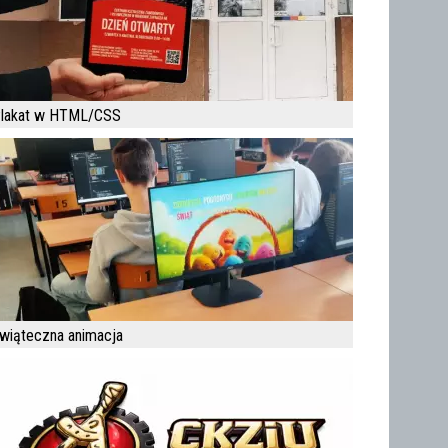
lakat w HTML/CSS
wiąteczna animacja