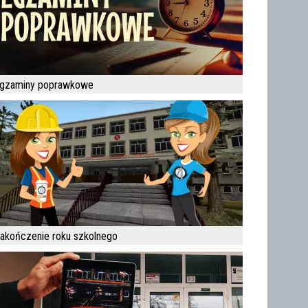
gzaminy poprawkowe
akończenie roku szkolnego