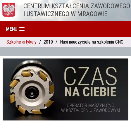
CENTRUM KSZTAŁCENIA ZAWODOWEGO
Przejdź do treści
I USTAWICZNEGO W MRĄGOWIE
MENU
Szkolne artykuły
2019
Nasi nauczyciele na szkoleniu CNC