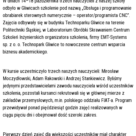
W dniach 14–18 października trzech nauczycieli z naszej szkoły
odbyło w Gliwicach szkolenie pod nazwą „Obsługa i programowanie
obrabiarek sterownych numerycznie – operator/programista CNC”.
Zajęcia odbywały się w budynku Technoparku Gliwice na terenie
Politechniki Śląskiej, w Laboratorium Obróbki Skrawaniem Centrum
Szkoleń Inżynierskich organizatora szkolenia, firmy EMT-Systems
sp. z o. o. Technopark Gliwice to nowoczesne centrum wsparcia
biznesu akademickiego.
W kursie uczestniczyło trzech naszych nauczycieli: Mirosław
Moczydłowski, Adam Rakowski i Andrzej Stankiewicz. Byliśmy
jedynymi przedstawicielami zawodu nauczyciela wśród uczestników
szkolenia, pozostali kursanci rekrutowali się w głównej mierze z
zakładów przemysłowych, m.in. polskiego oddziału FIAT-a. Program
przewidywał ponad pięćdziesiąt godzin zajęć realizowanych w
ciągu pięciu dni i obejmował dość szeroki zakres.
Pierwszy dzień zajęć dla większości uczestników miał charakter