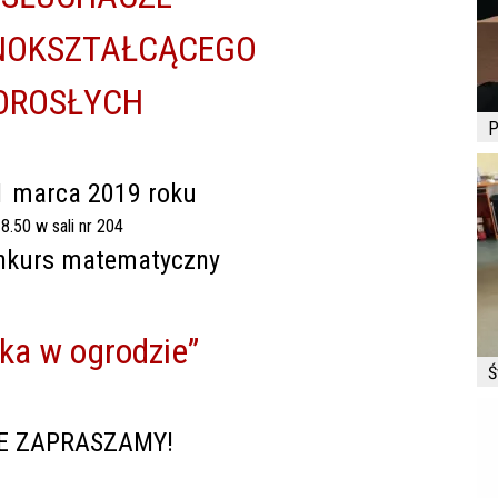
NOKSZTAŁCĄCEGO
OROSŁYCH
P
31 marca 2019 roku
8.50 w sali nr 204
onkurs matematyczny
ka w ogrodzie”
Ś
E ZAPRASZAMY!