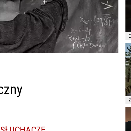
E
czny
Z
 SŁUCHACZE