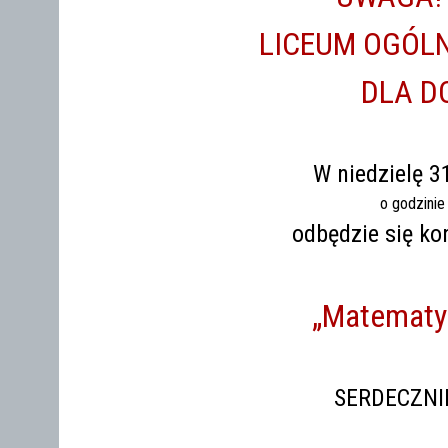
LICEUM OGÓL
DLA D
W niedzielę 
o godzinie 
odbędzie się k
„Matematy
SERDECZNI