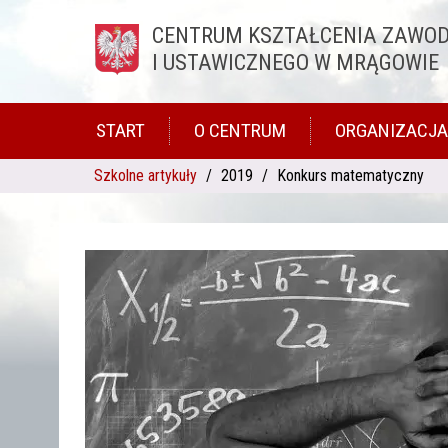
CENTRUM KSZTAŁCENIA ZAWO
Przejdź do treści
I USTAWICZNEGO W MRĄGOWIE
START
O CENTRUM
ORGANIZACJA
Szkolne artykuły
2019
Konkurs matematyczny