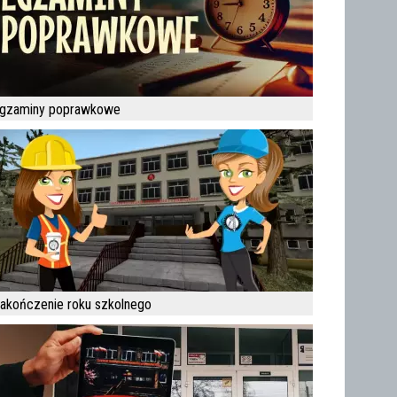
gzaminy poprawkowe
akończenie roku szkolnego