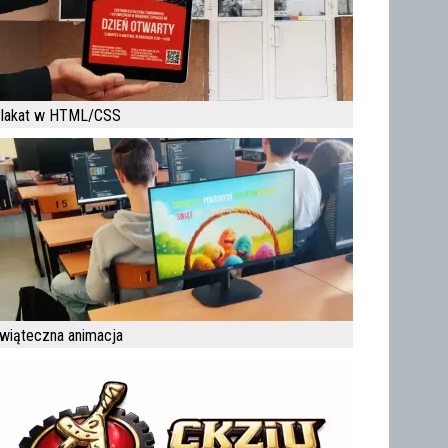
lakat w HTML/CSS
wiąteczna animacja