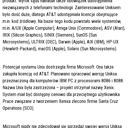
produkt. Wyrok sądu nakładał także obowiązek udostępnienia
niezwiązanych z telefonami technologii. Zainteresowanie Uniksem
było dość duże, dlatego AT&T udostępniała licencje obejmujące
m.in. kod źródłowy. Na bazie tego kodu powstało wiele systemów,
m.in. A/UX (Apple Computer), Amiga Unix (Commodore), ASV (Atari),
IRIX (Silicon Graphics), SINIX (Siemens), SunOS (Sun
Microsystems), ULTRIX (DEC), Darwin (Apple), AIX (IBM), HP-UX
(Hewlett-Packard), macOS (Apple), Solaris (Sun Microsystems).
Potencjał systemu Unix dostrzegła firma Microsoft. Ona także
zakupiła licencję od AT&T. Planowano opracować wersję Uniksa
przeznaczoną dla komputerów IBM PC z procesorami 8086 i 8088.
Nazwa Unix była zastrzeżona – projekt otrzymał nazwę Xenix.
System miał być dostępny cenowo dla przeciętnego użytkownika.
Prace związane z tworzeniem Xenixa zlecono firmie Santa Cruz
Operations (SCO).
Microsoft nigdy nie zdecydował się sprzedaż swojej wersji Uniksa