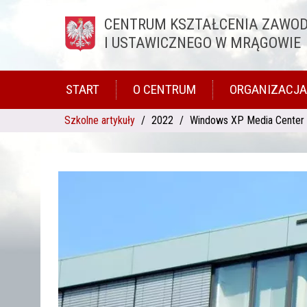
CENTRUM KSZTAŁCENIA ZAWO
Przejdź do treści
I USTAWICZNEGO W MRĄGOWIE
START
O CENTRUM
ORGANIZACJA
Szkolne artykuły
2022
Windows XP Media Center 