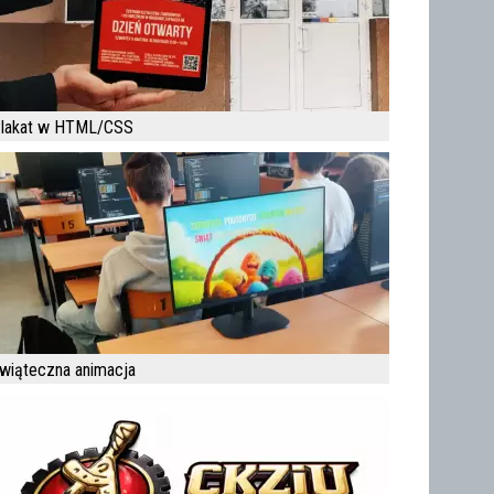
lakat w HTML/CSS
wiąteczna animacja