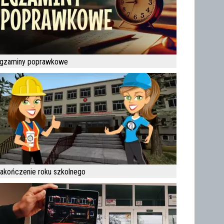
gzaminy poprawkowe
akończenie roku szkolnego