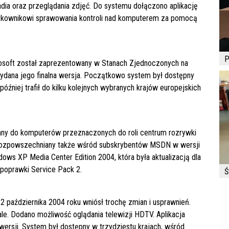
adia oraz przeglądania zdjęć. Do systemu dołączono aplikację
żytkownikowi sprawowania kontroli nad komputerem za pomocą
P
rosoft został zaprezentowany w Stanach Zjednoczonych na
dana jego finalna wersja. Początkowo system był dostępny
óźniej trafił do kilku kolejnych wybranych krajów europejskich
any do komputerów przeznaczonych do roli centrum rozrywki
ł rozpowszechniany także wśród subskrybentów MSDN w wersji
ws XP Media Center Edition 2004, która była aktualizacją dla
e poprawki Service Pack 2.
Ś
października 2004 roku wniósł trochę zmian i usprawnień.
e. Dodano możliwość oglądania telewizji HDTV. Aplikacja
wersji. System był dostępny w trzydziestu krajach, wśród