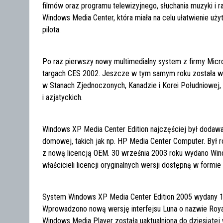
filmów oraz programu telewizyjnego, słuchania muzyki i r
Windows Media Center, która miała na celu ułatwienie u
pilota.
Po raz pierwszy nowy multimedialny system z firmy Mic
targach CES 2002. Jeszcze w tym samym roku została wy
w Stanach Zjednoczonych, Kanadzie i Korei Południowej, p
i azjatyckich.
Windows XP Media Center Edition najczęściej był dodaw
domowej, takich jak np. HP Media Center Computer. By
z nową licencją OEM. 30 września 2003 roku wydano Windo
właścicieli licencji oryginalnych wersji dostępną w formi
System Windows XP Media Center Edition 2005 wydany 12 
Wprowadzono nową wersję interfejsu Luna o nazwie Royal
Windows Media Player została uaktualniona do dziesiątej 