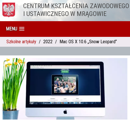
CENTRUM KSZTAŁCENIA ZAWODOWEGO
Przejdź do treści
I USTAWICZNEGO W MRĄGOWIE
MENU
Szkolne artykuły
2022
Mac OS X 10.6 „Snow Leopard”