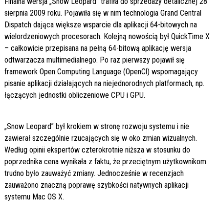
Finalna wersja „Snow Leopard” trafiła do sprzedaży detalicznej 28
sierpnia 2009 roku. Pojawiła się w nim technologia Grand Central
Dispatch dająca większe wsparcie dla aplikacji 64-bitowych na
wielordzeniowych procesorach. Kolejną nowością był QuickTime X
– całkowicie przepisana na pełną 64-bitową aplikację wersja
odtwarzacza multimedialnego. Po raz pierwszy pojawił się
framework Open Computing Language (OpenCl) wspomagający
pisanie aplikacji działających na niejednorodnych platformach, np.
łączących jednostki obliczeniowe CPU i GPU.
„Snow Leopard” był krokiem w stronę rozwoju systemu i nie
zawierał szczególnie rzucających się w oko zmian wizualnych.
Według opinii ekspertów czterokrotnie niższa w stosunku do
poprzednika cena wynikała z faktu, że przeciętnym użytkownikom
trudno było zauważyć zmiany. Jednocześnie w recenzjach
zauważono znaczną poprawę szybkości natywnych aplikacji
systemu Mac OS X.