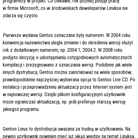
programisty w projekt. Co ciekawe, rok później podjął pracę
w firmie Microsoft, co w środowiskach deweloperów Linuksa nie
zdarza się często.
Pierwsze wydania Gentoo oznaczane były numerem. W 2004 roku
konwencja nazewnictwa uległa zmianie i do określenia wersji służył
rok z dodatkowym numerem, np. 2004.1, 2004.2. W 2008 roku
podjęto decyzję o udostępnianiu cotygodniowych automatycznych
kompilacji i zrezygnowano z oznaczania wersji. Podobnie jak wiele
innych dystrybucji, Gentoo można zainstalować na wiele sposobów,
prawdopodobnie najczęściej wybierana opcja to Gentoo Live CD. Po
instalacji i przeprowadzeniu aktualizacji przez Internet system jest
w najnowszej wersji. Dzięki plikom konfiguracyjnym użytkownik
może ograniczać aktualizację, np. jeśli preferuje starszą wersję
jakiegoś programu.
Gentoo Linux to dystrybucja uważana za trudną w użytkowaniu. Na
pewno użytkownik powinien mieć już jakąś wiedzę na temat Linuksa,