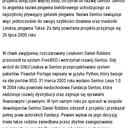
projektu dołączyło więcej osób, otrzymał on nazwę Gentoo. Gentoo
to angielska nazwa pingwina białobrewego uchodzącego za
najszybciej pływający gatunek pingwina. Nazwa Gentoo nawiązuje
więc jednocześnie do swojej szybkości działania oraz maskotki
Linuksa, pingwina Tuksa. Za datę powstania projektu przyjmuje się
26 lipca 2000 roku.
W chwili zwątpienia, rozczarowany Linuksem Daniel Robbins
przeszedł na system FreeBSD i wstrzymał rozwój Gentoo. Gdy
wrócił do GNU/Linuksa w Gentoo przeprojektowano system
pakietów. Powstał Portage napisany w języku Python, który bazuje
na idei portów BSD. 31 marca 2002 roku wydano Gentoo Linux 1.0.
W 2004 roku powstała niedochodowa Fundacja Gentoo, która
nadzoruje rozwój dystrybucji oraz zajmuje się sprawami
finansowymi i prawnymi. W tym samym roku po sporach w zespole
deweloperów Gentoo Daniel Robbins odszedł z projektu i przekazał
pełnię praw autorskich Fundacji. Pewien wpływ na jego decyzję
miała także rodzina zaniedbana przez zbytnie zaangażowanie