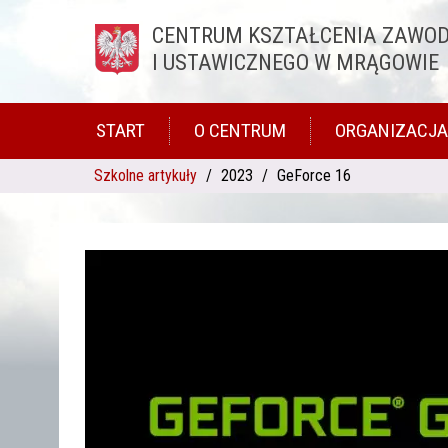
CENTRUM KSZTAŁCENIA ZAWO
Przejdź do treści
I USTAWICZNEGO W MRĄGOWIE
START
O CENTRUM
ORGANIZACJA
Szkolne artykuły
2023
GeForce 16