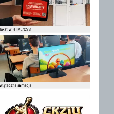
lakat w HTML/CSS
wiąteczna animacja