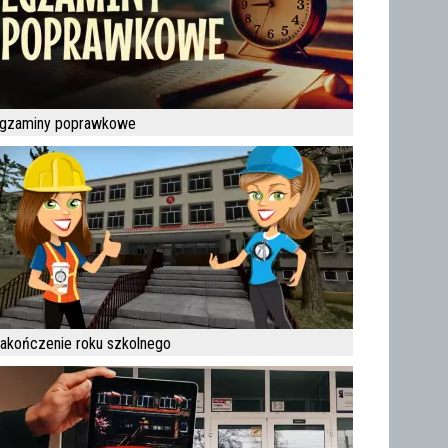
gzaminy poprawkowe
akończenie roku szkolnego