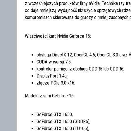
z wcześniejszych produktów firny nVidia. Technika ray t
co daje mniejszą wydajność niż użycie sprzętowych rdzen
kompromisach skierowana do graczy o mniej zasobnych p
Właściwości kart Nvidia Geforce 16:
obsługa DirectX 12, OpenGL 4.6, OpenCL 3.0 oraz V
CUDA w wersji 7.5,
kontroler pamięci z obsługą GDDR5 lub GDDR6,
DisplayPort 1.4a,
złącze PCIe 3.0 x16.
Modele z serii GeForce 16:
GeForce GTX 1650,
GeForce GTX 1650 (GDDR6),
GeForce GTX 1650 (TU106),