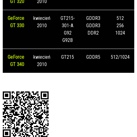
GT 320
2010
GeForce
kwiecień
GT215-
GDDR3
512
GT 330
2010
301-A
GDDR3
256
G92
DDR2
1024
G92B
GeForce
kwiecień
GT215
GDDR5
512/1024
GT 340
2010