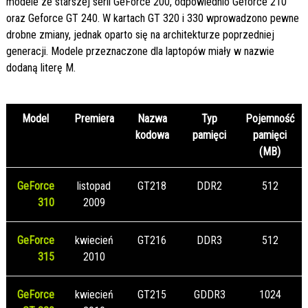
modele ze starszej serii GeForce 200, odpowiednio Geforce 210
oraz Geforce GT 240. W kartach GT 320 i 330 wprowadzono pewne
drobne zmiany, jednak oparto się na architekturze poprzedniej
generacji. Modele przeznaczone dla laptopów miały w nazwie
dodaną literę M.
Model
Premiera
Nazwa
Typ
Pojemność
kodowa
pamięci
pamięci
(MB)
GeForce
listopad
GT218
DDR2
512
310
2009
GeForce
kwiecień
GT216
DDR3
512
315
2010
GeForce
kwiecień
GT215
GDDR3
1024