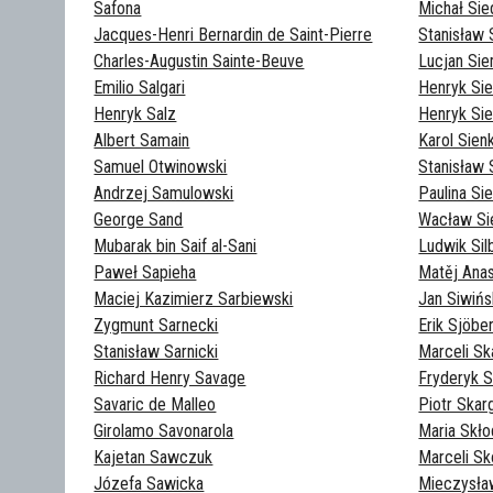
Safona
Michał Sie
Jacques-Henri Bernardin de Saint-Pierre
Stanisław 
Charles-Augustin Sainte-Beuve
Lucjan Sie
Emilio Salgari
Henryk Si
Henryk Salz
Henryk Sie
Albert Samain
Karol Sien
Samuel Otwinowski
Stanisław 
Andrzej Samulowski
Paulina S
George Sand
Wacław Si
Mubarak bin Saif al-Sani
Ludwik Sil
Paweł Sapieha
Matěj Anas
Maciej Kazimierz Sarbiewski
Jan Siwińs
Zygmunt Sarnecki
Erik Sjöbe
Stanisław Sarnicki
Marceli Sk
Richard Henry Savage
Fryderyk 
Savaric de Malleo
Piotr Skar
Girolamo Savonarola
Maria Skł
Kajetan Sawczuk
Marceli Sk
Józefa Sawicka
Mieczysław