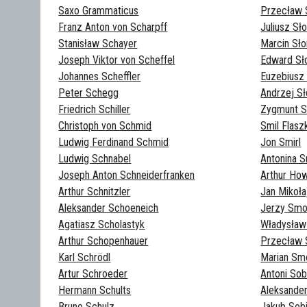
Saxo Grammaticus
Przecław 
Franz Anton von Scharpff
Juliusz Sł
Stanisław Schayer
Marcin Sł
Joseph Viktor von Scheffel
Edward Sło
Johannes Scheffler
Euzebiusz
Peter Schegg
Andrzej S
Friedrich Schiller
Zygmunt S
Christoph von Schmid
Smil Flasz
Ludwig Ferdinand Schmid
Jon Smirl
Ludwig Schnabel
Antonina 
Joseph Anton Schneiderfranken
Arthur Ho
Arthur Schnitzler
Jan Mikoła
Aleksander Schoeneich
Jerzy Smo
Agatiasz Scholastyk
Władysław
Arthur Schopenhauer
Przecław 
Karl Schrödl
Marian Sm
Artur Schroeder
Antoni Sob
Hermann Schults
Aleksander
Bruno Schulz
Jakub Sobi