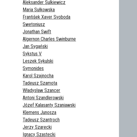
Aleksander Sulkiewicz
Maria Sułkowska
František Xaver Svoboda
Swetoniusz
Jonathan Swift
Algernon Charles Swinburne
Jan Sygański
Sykstus V
Leszek Sykulski
Symonides
Karol Szajnocha
Tadeusz Szamota
Władysław Szancer
Antoni Szandlerowski
Józef Kalasanty Szaniawski
Klemens Junosza
Tadeusz Szantroch
Jerzy Szarecki
Ignacy Szastecki