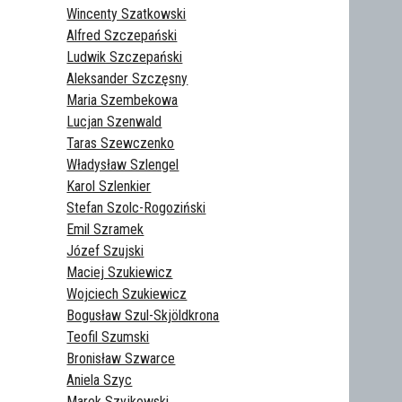
Wincenty Szatkowski
Alfred Szczepański
Ludwik Szczepański
Aleksander Szczęsny
Maria Szembekowa
Lucjan Szenwald
Taras Szewczenko
Władysław Szlengel
Karol Szlenkier
Stefan Szolc-Rogoziński
Emil Szramek
Józef Szujski
Maciej Szukiewicz
Wojciech Szukiewicz
Bogusław Szul-Skjöldkrona
Teofil Szumski
Bronisław Szwarce
Aniela Szyc
Marek Szyjkowski