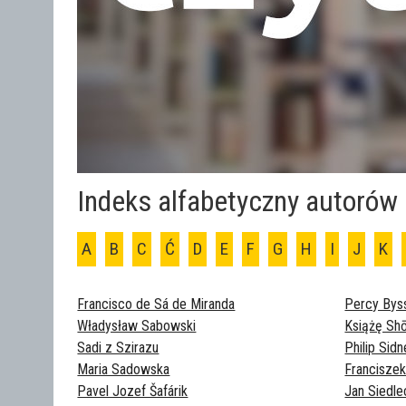
Indeks alfabetyczny autorów
A
B
C
Ć
D
E
F
G
H
I
J
K
Francisco de Sá de Miranda
Percy Bys
Władysław Sabowski
Książę Sh
Sadi z Szirazu
Philip Sid
Maria Sadowska
Franciszek
Pavel Jozef Šafárik
Jan Siedle