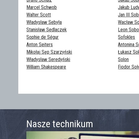
Marcel Schwob
Jakub Lud
Walter Scott
Jan III Sob
Władysław Sebyła
Wacław So
Stanisław Sedlaczek
Leon Sobo
Sophie de Ségur
Sofokles
Anton Seiters
Antonina S
Mikołaj Sęp Szarzyński
Łukasz So
Władysław Seredyński
Solon
William Shakespeare
Fiodor So
Nasze technikum