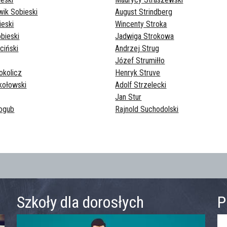
wik Sobieski
August Strindberg
ieski
Wincenty Stroka
bieski
Jadwiga Strokowa
ciński
Andrzej Strug
Józef Strumiłło
okolicz
Henryk Struve
kołowski
Adolf Strzelecki
Jan Stur
łogub
Rajnold Suchodolski
Szkoły dla dorosłych
P