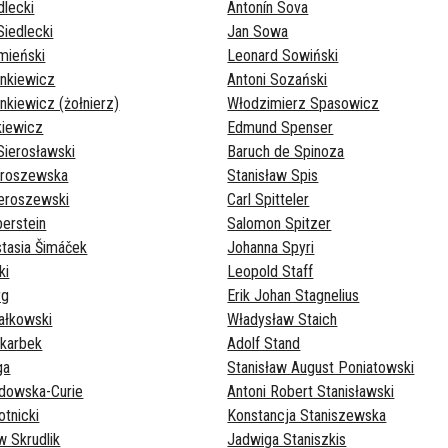
dlecki
Antonín Sova
Siedlecki
Jan Sowa
mieński
Leonard Sowiński
enkiewicz
Antoni Sozański
nkiewicz (żołnierz)
Włodzimierz Spasowicz
kiewicz
Edmund Spenser
Sierosławski
Baruch de Spinoza
ieroszewska
Stanisław Spis
eroszewski
Carl Spitteler
berstein
Salomon Spitzer
tasia Šimáček
Johanna Spyri
ki
Leopold Staff
rg
Erik Johan Stagnelius
ałkowski
Władysław Staich
Skarbek
Adolf Stand
ga
Stanisław August Poniatowski
odowska-Curie
Antoni Robert Stanisławski
otnicki
Konstancja Staniszewska
 Skrudlik
Jadwiga Staniszkis