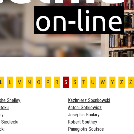
L
Ł
M
N
O
P
R
S
Ś
T
U
W
Y
Z
Ź
she Shelley
Kazimierz Sosnkowski
ōtoku
Antoni Sotkiewicz
ney
Joséphin Soulary
 Siedlecki
Robert Southey
cki
Panagiotis Soutsos