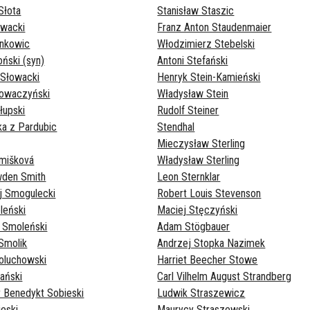
Słota
Stanisław Staszic
owacki
Franz Anton Staudenmaier
onkowic
Włodzimierz Stebelski
ński (syn)
Antoni Stefański
 Słowacki
Henryk Stein-Kamieński
łowaczyński
Władysław Stein
łupski
Rudolf Steiner
ka z Pardubic
Stendhal
Mieczysław Sterling
Smišková
Władysław Sterling
wden Smith
Leon Sternklar
j Smogulecki
Robert Louis Stevenson
leński
Maciej Stęczyński
 Smoleński
Adam Stögbauer
Smolik
Andrzej Stopka Nazimek
oluchowski
Harriet Beecher Stowe
ański
Carl Vilhelm August Strandberg
 Benedykt Sobieski
Ludwik Straszewicz
eski
Maurycy Straszewski