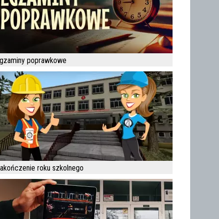
gzaminy poprawkowe
akończenie roku szkolnego