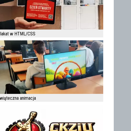
lakat w HTML/CSS
wiąteczna animacja