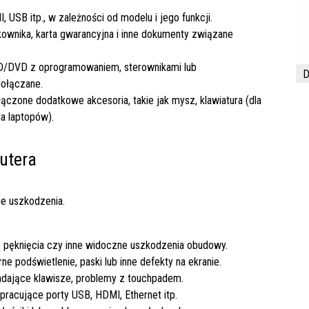
 USB itp., w zależności od modelu i jego funkcji.
kownika, karta gwarancyjna i inne dokumenty związane
CD/DVD z oprogramowaniem, sterownikami lub
D
dołączane.
ączone dodatkowe akcesoria, takie jak mysz, klawiatura (dla
a laptopów).
utera
e uszkodzenia.
a, pęknięcia czy inne widoczne uszkodzenia obudowy.
ne podświetlenie, paski lub inne defekty na ekranie.
adające klawisze, problemy z touchpadem.
epracujące porty USB, HDMI, Ethernet itp.