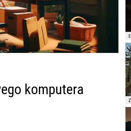
E
wego komputera
Z