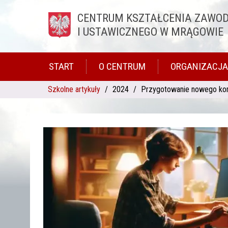
CENTRUM KSZTAŁCENIA ZAWO
Przejdź do treści
I USTAWICZNEGO W MRĄGOWIE
START
O CENTRUM
ORGANIZACJA
Szkolne artykuły
2024
Przygotowanie nowego ko