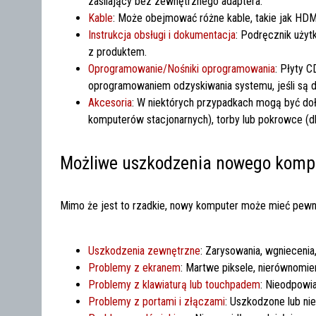
zasilający bez zewnętrznego adaptera.
Kable
: Może obejmować różne kable, takie jak HDMI,
Instrukcja obsługi i dokumentacja
: Podręcznik użyt
z produktem.
Oprogramowanie/Nośniki oprogramowania
: Płyty 
oprogramowaniem odzyskiwania systemu, jeśli są 
Akcesoria
: W niektórych przypadkach mogą być doł
komputerów stacjonarnych), torby lub pokrowce (dl
Możliwe uszkodzenia nowego komp
Mimo że jest to rzadkie, nowy komputer może mieć pewn
Uszkodzenia zewnętrzne
: Zarysowania, wgnieceni
Problemy z ekranem
: Martwe piksele, nierównomier
Problemy z klawiaturą lub touchpadem
: Nieodpowi
Problemy z portami i złączami
: Uszkodzone lub ni