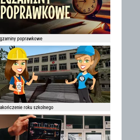
gzaminy poprawkowe
akończenie roku szkolnego