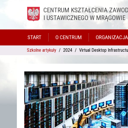
CENTRUM KSZTAŁCENIA ZAWO
Przejdź do treści
I USTAWICZNEGO W MRĄGOWIE
START
O CENTRUM
ORGANIZACJA
Szkolne artykuły
2024
Virtual Desktop Infrastruct