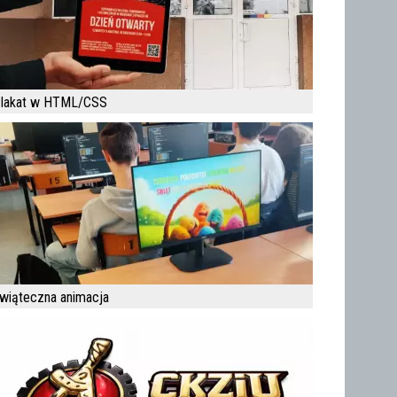
lakat w HTML/CSS
wiąteczna animacja