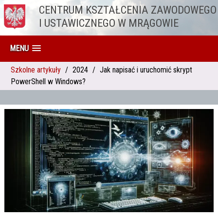
CENTRUM KSZTAŁCENIA ZAWODOWEGO
Przejdź do treści
I USTAWICZNEGO W MRĄGOWIE
MENU
Szkolne artykuły
2024
Jak napisać i uruchomić skrypt
PowerShell w Windows?