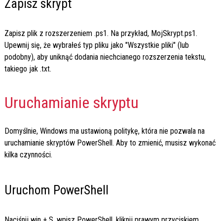
Zapisz skrypt
Zapisz plik z rozszerzeniem
.ps1
. Na przykład,
MojSkrypt.ps1
.
Upewnij się, że wybrałeś typ pliku jako "Wszystkie pliki" (lub
podobny), aby uniknąć dodania niechcianego rozszerzenia tekstu,
takiego jak
.txt
.
Uruchamianie skryptu
Domyślnie, Windows ma ustawioną politykę, która nie pozwala na
uruchamianie skryptów PowerShell. Aby to zmienić, musisz wykonać
kilka czynności.
Uruchom PowerShell
Naciśnij
win + S
, wpisz
PowerShell
, kliknij prawym przyciskiem