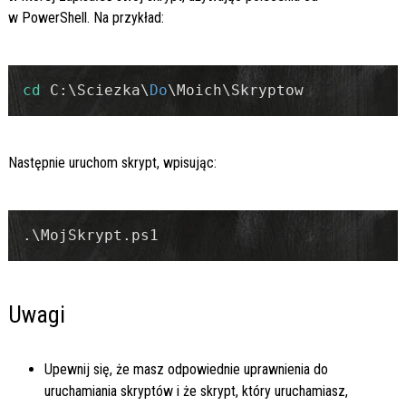
w PowerShell. Na przykład:
cd
 C:\Sciezka\
Do
\Moich\Skryptow
Następnie uruchom skrypt, wpisując:
.\MojSkrypt.ps1
Uwagi
Upewnij się, że masz odpowiednie uprawnienia do
uruchamiania skryptów i że skrypt, który uruchamiasz,