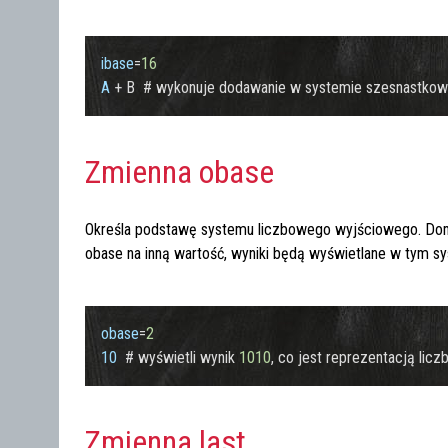
ibase
=
16
A
 + B  # wykonuje dodawanie w systemie szesnastkow
Zmienna obase
Określa podstawę systemu liczbowego wyjściowego. Do
obase
na inną wartość, wyniki będą wyświetlane w tym sy
obase
=
2
10
  # wyświetli wynik 
1010
, co jest reprezentacją licz
Zmienna last