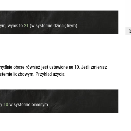
ym, wynik to 
21
D
myślnie
obase
również jest ustawione na 10. Jeśli zmienisz
stemie liczbowym. Przykład użycia:
by 
10