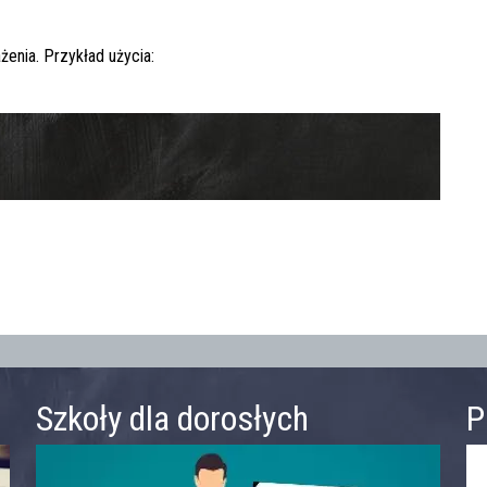
enia. Przykład użycia:
Szkoły dla dorosłych
P