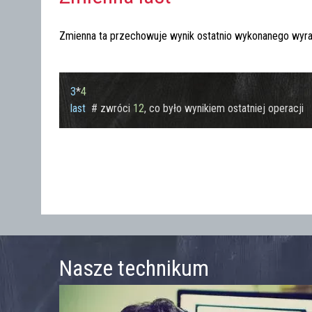
Zmienna ta przechowuje wynik ostatnio wykonanego wyraż
3
*
4
last
  # zwróci 
12
Nasze technikum