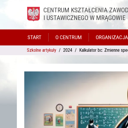
CENTRUM KSZTAŁCENIA ZAWO
Przejdź do treści
I USTAWICZNEGO W MRĄGOWIE
START
O CENTRUM
ORGANIZACJA
Szkolne artykuły
2024
Kalkulator bc: Zmienne spe