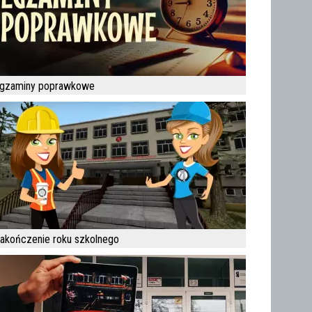
gzaminy poprawkowe
akończenie roku szkolnego