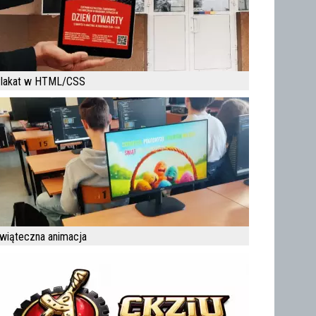
lakat w HTML/CSS
wiąteczna animacja