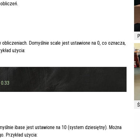
obliczeń.
P
w obliczeniach. Domyślnie
scale
jest ustawione na 0, co oznacza,
ykład użycia:
 
0
.
33
Ś
myślnie
ibase
jest ustawione na 10 (system dziesiętny). Można
o. Przykład użycia: