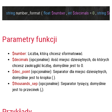
string
number_format
 ( 
float
$number
 , 
int
$decimals
 = 
0
 , 
string
$d
Parametry funkcji
$number
: Liczba, którą chcesz sformatować.
$decimals
(opcjonalnie): ilość miejsc dziesiętnych, do których
chcesz zaokrąglić liczbę, domyślnie jest to 0.
$dec_point
(opcjonalnie): Separator dla miejsc dziesiętnych,
domyślnie jest to kropka (.).
$thousands_sep
(opcjonalnie): Separator tysięcy, domyślnie
jest to przecinek (,).
Przykłady