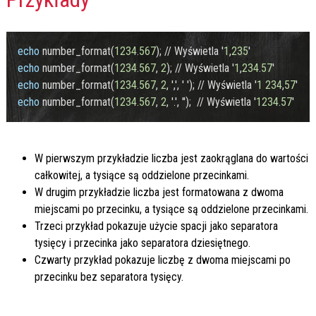
echo
 number_format(
1234
.
567
); // Wyświetla '
1
,
235
echo
 number_format(
1234
.
567
, 
2
); // Wyświetla '
1
,
234
.
57
echo
 number_format(
1234
.
567
, 
2
, ',', ' '); // Wyświetla '
1
234
,
57
echo
 number_format(
1234
.
567
, 
2
, '.', '');  // Wyświetla '
1234
.
57
W pierwszym przykładzie liczba jest zaokrąglana do wartości
całkowitej, a tysiące są oddzielone przecinkami.
W drugim przykładzie liczba jest formatowana z dwoma
miejscami po przecinku, a tysiące są oddzielone przecinkami.
Trzeci przykład pokazuje użycie spacji jako separatora
tysięcy i przecinka jako separatora dziesiętnego.
Czwarty przykład pokazuje liczbę z dwoma miejscami po
przecinku bez separatora tysięcy.