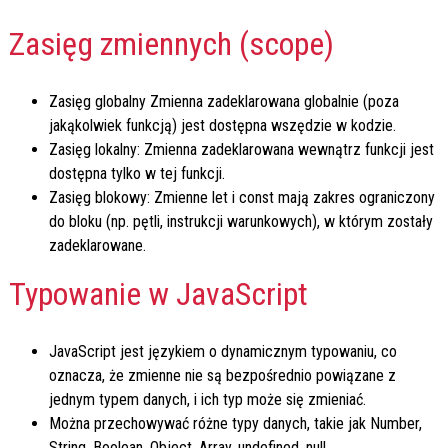
Zasięg zmiennych (scope)
Zasięg globalny Zmienna zadeklarowana globalnie (poza
jakąkolwiek funkcją) jest dostępna wszędzie w kodzie.
Zasięg lokalny: Zmienna zadeklarowana wewnątrz funkcji jest
dostępna tylko w tej funkcji.
Zasięg blokowy: Zmienne
let
i
const
mają zakres ograniczony
do bloku (np. pętli, instrukcji warunkowych), w którym zostały
zadeklarowane.
Typowanie w JavaScript
JavaScript jest językiem o dynamicznym typowaniu, co
oznacza, że zmienne nie są bezpośrednio powiązane z
jednym typem danych, i ich typ może się zmieniać.
Można przechowywać różne typy danych, takie jak
Number
,
String
,
Boolean
,
Object
,
Array
,
undefined
,
null
.