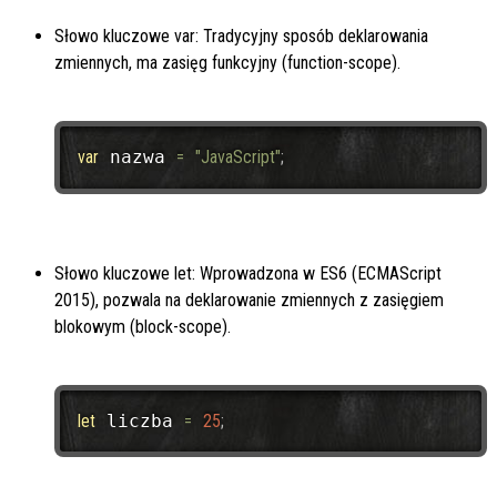
Słowo kluczowe var: Tradycyjny sposób deklarowania
zmiennych, ma zasięg funkcyjny (function-scope).
var
 nazwa 
=
"JavaScript"
;
Słowo kluczowe let: Wprowadzona w ES6 (ECMAScript
2015), pozwala na deklarowanie zmiennych z zasięgiem
blokowym (block-scope).
let
 liczba 
=
25
;