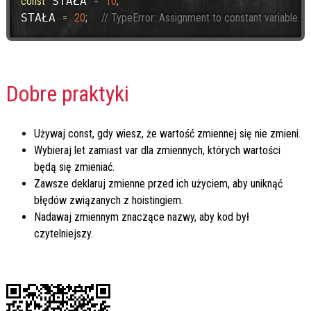
const
 STAŁA 
=
10
;
STAŁA 
=
20
;
// TypeError: Assignment to constant variable.
Dobre praktyki
Używaj
const
, gdy wiesz, że wartość zmiennej się nie zmieni.
Wybieraj
let
zamiast
var
dla zmiennych, których wartości
będą się zmieniać.
Zawsze deklaruj zmienne przed ich użyciem, aby uniknąć
błędów związanych z hoistingiem.
Nadawaj zmiennym znaczące nazwy, aby kod był
czytelniejszy.