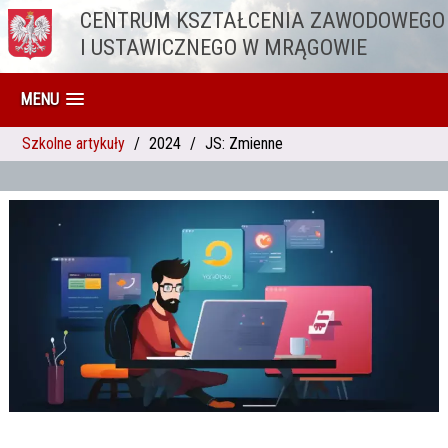
CENTRUM KSZTAŁCENIA ZAWODOWEGO
Przejdź do treści
I USTAWICZNEGO W MRĄGOWIE
MENU
Szkolne artykuły
2024
JS: Zmienne