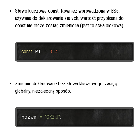
Słowo kluczowe const: Również wprowadzona w ES6,
używana do deklarowania stałych, wartość przypisana do
const
nie może zostać zmieniona (jest to stała blokowa).
const
 PI 
=
3.14
;
Zmienne deklarowane bez słowa kluczowego: zasięg
globalny, niezalecany sposób.
nazwa 
=
"CKZiU"
;