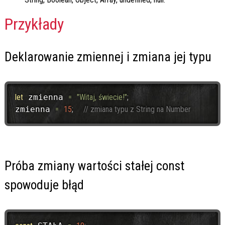
Przykłady
Deklarowanie zmiennej i zmiana jej typu
let
 zmienna 
=
"Witaj, świecie!"
;
zmienna 
=
15
;
// zmiana typu z String na Number
Próba zmiany wartości stałej const
spowoduje błąd