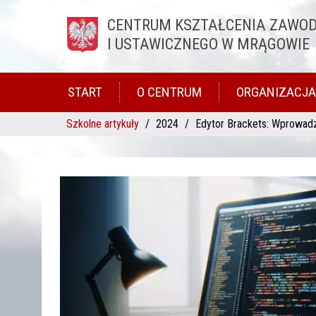
CENTRUM KSZTAŁCENIA ZAWO
Przejdź do treści
I USTAWICZNEGO W MRĄGOWIE
START
O CENTRUM
ORGANIZACJA
Szkolne artykuły
2024
Edytor Brackets: Wprowad