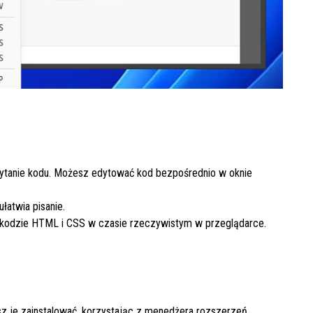
czytanie kodu. Możesz edytować kod bezpośrednio w oknie
łatwia pisanie.
 kodzie HTML i CSS w czasie rzeczywistym w przeglądarce.
z je zainstalować, korzystając z menedżera rozszerzeń