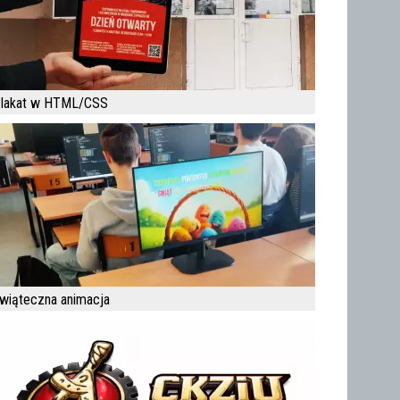
lakat w HTML/CSS
wiąteczna animacja