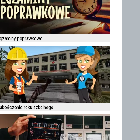
gzaminy poprawkowe
akończenie roku szkolnego