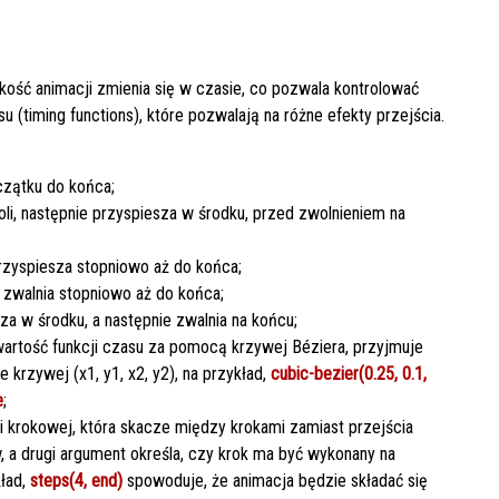
dkość animacji zmienia się w czasie, co pozwala kontrolować
 (timing functions), które pozwalają na różne efekty przejścia.
czątku do końca;
oli, następnie przyspiesza w środku, przed zwolnieniem na
przyspiesza stopniowo aż do końca;
e zwalnia stopniowo aż do końca;
sza w środku, a następnie zwalnia na końcu;
wartość funkcji czasu za pomocą krzywej Béziera, przyjmuje
e krzywej (x1, y1, x2, y2), na przykład,
cubic-bezier(0.25, 0.1,
e
;
i krokowej, która skacze między krokami zamiast przejścia
, a drugi argument określa, czy krok ma być wykonany na
kład,
steps(4, end)
spowoduje, że animacja będzie składać się