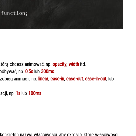
którą chcesz animować, np.
opacity
,
width
itd.
 odbywać, np.
0.5s
lub
300ms
.
rzebieg animacji, np.
linear
,
ease-in
,
ease-out
,
ease-in-out
, lub
cji, np.
1s
lub
100ms
.
 konkretną nazwą właściwości, aby określić, które właściwości