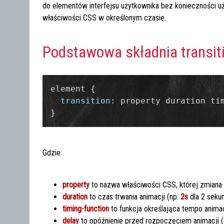
do elementów interfejsu użytkownika bez konieczności u
właściwości CSS w określonym czasie.
Podstawowa składnia transit
element {

transition
: property duration tim
Gdzie:
property
to nazwa właściwości CSS, której zmiana
duration
to czas trwania animacji (np.
2s
dla 2 sekun
timing-function
to funkcja określająca tempo animac
delay
to opóźnienie przed rozpoczęciem animacji (