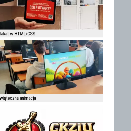
lakat w HTML/CSS
wiąteczna animacja