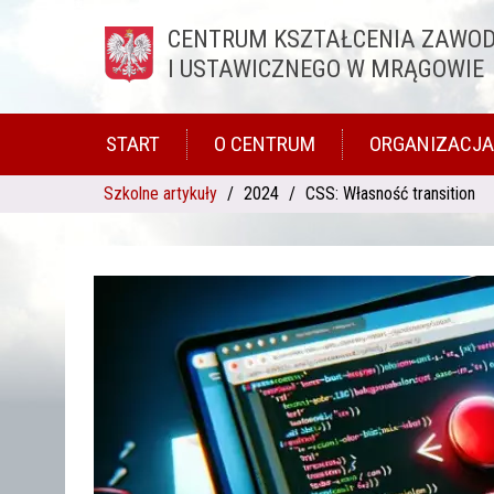
CENTRUM KSZTAŁCENIA ZAWO
Przejdź do treści
I USTAWICZNEGO W MRĄGOWIE
START
O CENTRUM
ORGANIZACJA
Szkolne artykuły
2024
CSS: Własność transition