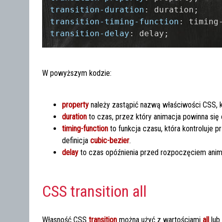
transition-duration
transition-timing-function
transition-delay
W powyższym kodzie:
property
należy zastąpić nazwą właściwości CSS, 
duration
to czas, przez który animacja powinna się
timing-function
to funkcja czasu, która kontroluje p
definicja
cubic-bezier
.
delay
to czas opóźnienia przed rozpoczęciem anima
CSS transition all
Własność CSS
transition
można użyć z wartościami
all
lub