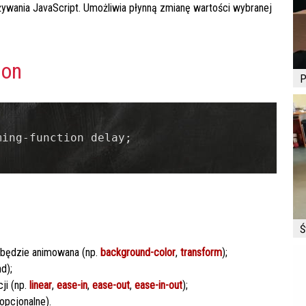
żywania JavaScript. Umożliwia płynną zmianę wartości wybranej
ion
P
ing-function delay;

Ś
 będzie animowana (np.
background-color
,
transform
);
d);
ji (np.
linear
,
ease-in
,
ease-out
,
ease-in-out
);
opcjonalne).