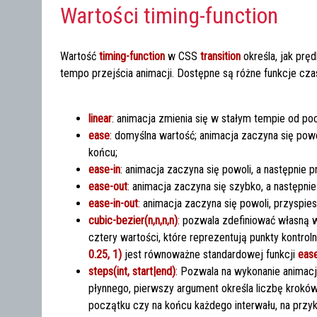
Wartości timing-function
Wartość
timing-function
w CSS
transition
określa, jak prę
tempo przejścia animacji. Dostępne są różne funkcje czasu
linear
: animacja zmienia się w stałym tempie od po
ease
: domyślna wartość; animacja zaczyna się pow
końcu;
ease-in
: animacja zaczyna się powoli, a następnie 
ease-out
: animacja zaczyna się szybko, a następni
ease-in-out
: animacja zaczyna się powoli, przyspie
cubic-bezier(n,n,n,n)
: pozwala zdefiniować własną 
cztery wartości, które reprezentują punkty kontroln
0.25, 1)
jest równoważne standardowej funkcji
eas
steps(int, start|end)
: Pozwala na wykonanie animacj
płynnego, pierwszy argument określa liczbę kroków
początku czy na końcu każdego interwału, na przy