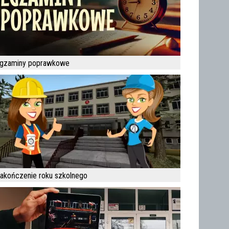
gzaminy poprawkowe
akończenie roku szkolnego