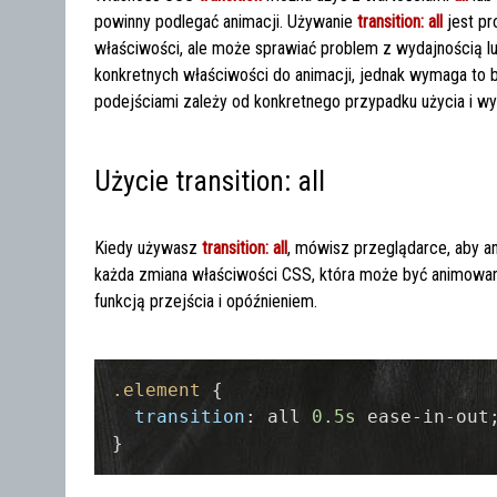
powinny podlegać animacji. Używanie
transition: all
jest pr
właściwości, ale może sprawiać problem z wydajnością l
konkretnych właściwości do animacji, jednak wymaga t
podejściami zależy od konkretnego przypadku użycia i 
Użycie transition: all
Kiedy używasz
transition: all
, mówisz przeglądarce, aby a
każda zmiana właściwości CSS, która może być animowan
funkcją przejścia i opóźnieniem.
.element
 {

transition
: all 
0.5s
 ease-in-out;