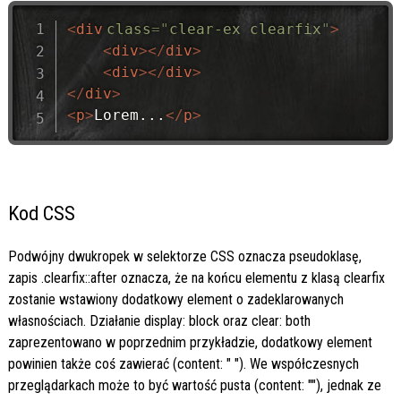
<
div
class
=
"
clear-ex clearfix
"
>
<
div
>
</
div
>
<
div
>
</
div
>
</
div
>
<
p
>
Lorem...
</
p
>
Kod CSS
Podwójny dwukropek w selektorze CSS oznacza pseudoklasę,
zapis .clearfix::after oznacza, że na końcu elementu z klasą clearfix
zostanie wstawiony dodatkowy element o zadeklarowanych
własnościach. Działanie display: block oraz clear: both
zaprezentowano w poprzednim przykładzie, dodatkowy element
powinien także coś zawierać (content: " "). We współczesnych
przeglądarkach może to być wartość pusta (content: ""), jednak ze