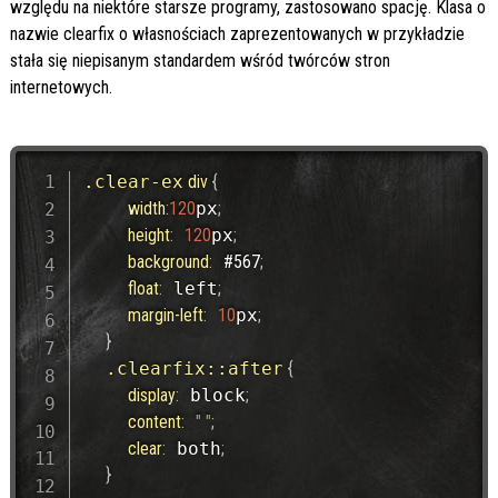
względu na niektóre starsze programy, zastosowano spację. Klasa o
nazwie clearfix o własnościach zaprezentowanych w przykładzie
stała się niepisanym standardem wśród twórców stron
internetowych.
.clear-ex
 div 
{
width
:
120
px
;
height
:
120
px
;
background
:
#567
;
float
:
 left
;
margin-left
:
10
px
;
}
.clearfix
::after
{
display
:
 block
;
content
:
" "
;
clear
:
 both
;
}