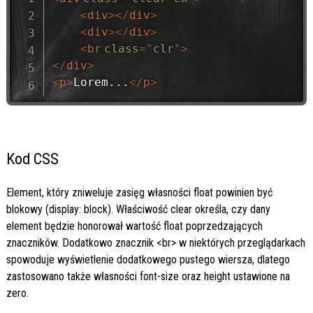
<
div
>
</
div
>
<
div
>
</
div
>
<
br
class
=
"
clr
"
>
</
div
>
<
p
>
Lorem...
</
p
>
Kod CSS
Element, który zniweluje zasięg własności float powinien być
blokowy (display: block). Właściwość clear określa, czy dany
element będzie honorował wartość float poprzedzających
znaczników. Dodatkowo znacznik <br> w niektórych przeglądarkach
spowoduje wyświetlenie dodatkowego pustego wiersza, dlatego
zastosowano także własności font-size oraz height ustawione na
zero.