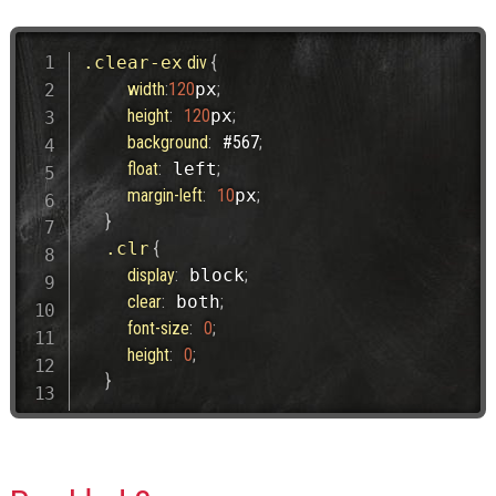
.clear-ex
 div 
{
width
:
120
px
;
height
:
120
px
;
background
:
#567
;
float
:
 left
;
margin-left
:
10
px
;
}
.clr
{
display
:
 block
;
clear
:
 both
;
font-size
:
0
;
height
:
0
;
}