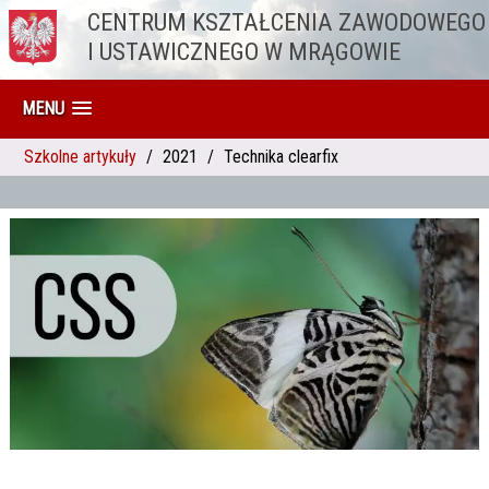
CENTRUM KSZTAŁCENIA ZAWODOWEGO
Przejdź do treści
I USTAWICZNEGO W MRĄGOWIE
MENU
Szkolne artykuły
2021
Technika clearfix