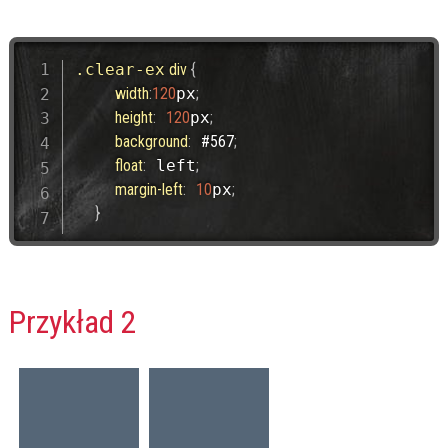
.clear-ex
 div 
{
width
:
120
px
;
height
:
120
px
;
background
:
#567
;
float
:
 left
;
margin-left
:
10
px
;
}
Przykład 2