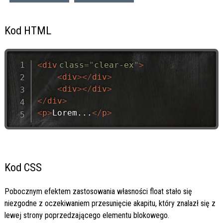
Kod HTML
<
div
class
=
"
clear-ex
"
>
<
div
>
</
div
>
<
div
>
</
div
>
</
div
>
<
p
>
Lorem...
</
p
>
Kod CSS
Pobocznym efektem zastosowania własności float stało się
niezgodne z oczekiwaniem przesunięcie akapitu, który znalazł się z
lewej strony poprzedzającego elementu blokowego.