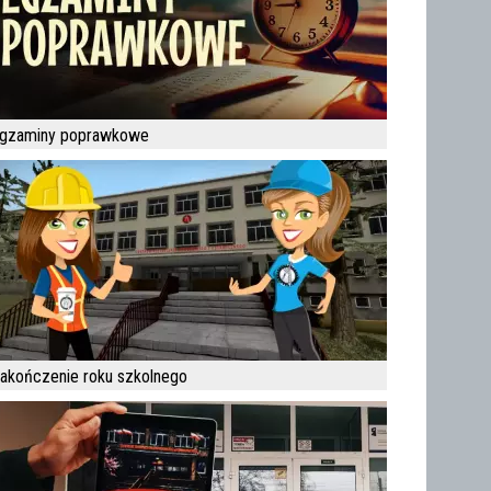
gzaminy poprawkowe
akończenie roku szkolnego