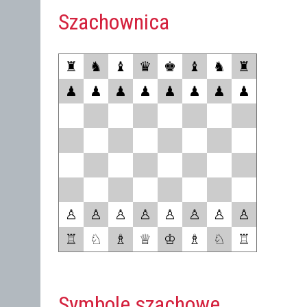
Szachownica
♜
♞
♝
♛
♚
♝
♞
♜
♟
♟
♟
♟
♟
♟
♟
♟
♙
♙
♙
♙
♙
♙
♙
♙
♖
♘
♗
♕
♔
♗
♘
♖
Symbole szachowe