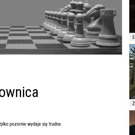
E
hownica
Z
lko pozornie wydaje się trudne.