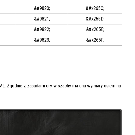
C
&#9820;
&#x265C;
D
&#9821;
&#x265D;
&#9822;
&#x265E;
&#9823;
&#x265F;
ML. Zgodnie z zasadami gry w szachy ma ona wymiary osiem na