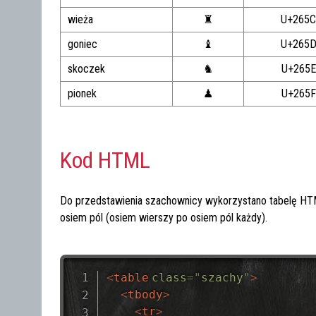
wieża
♜
U+265
goniec
♝
U+265
skoczek
♞
U+265E
pionek
♟
U+265F
Kod HTML
Do przedstawienia szachownicy wykorzystano tabelę HT
osiem pól (osiem wierszy po osiem pól każdy).
<
table
class
=
"
szachy
"
>
<
tbody
>
<
tr
>