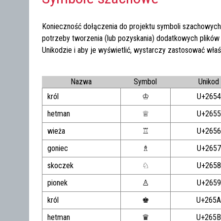
Konieczność dołączenia do projektu symboli szachowych 
potrzeby tworzenia (lub pozyskania) dodatkowych plikó
Unikodzie i aby je wyświetlić, wystarczy zastosować wł
Nazwa
Symbol
Unikod
król
♔
U+2654
hetman
♕
U+2655
wieża
♖
U+2656
goniec
♗
U+2657
skoczek
♘
U+2658
pionek
♙
U+2659
król
♚
U+265
hetman
♛
U+265