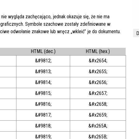
nie wygląda zachęcająco, jednak okazuje się, że nie ma
w graficznych. Symbole szachowe zostały zdefiniowane w
aściwe odwołanie znakowe lub wręcz „wkleić” je do dokumentu.
D
HTML (dec.)
HTML (hex.)
&#9812;
&#x2654;
&#9813;
&#x2655;
&#9814;
&#x2656;
&#9815;
&#x2657;
&#9816;
&#x2658;
&#9817;
&#x2659;
A
&#9818;
&#x265A;
B
&#9819;
&#x265B;