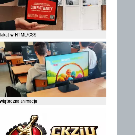
lakat w HTML/CSS
wiąteczna animacja