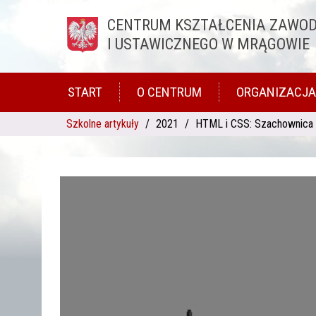
CENTRUM KSZTAŁCENIA ZAWO
Przejdź do treści
I USTAWICZNEGO W MRĄGOWIE
START
O CENTRUM
ORGANIZACJA
Szkolne artykuły
2021
HTML i CSS: Szachownica