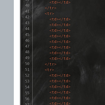
<
td
>
</
td
>
</
tr
>
<
tr
>
<
td
>
</
td
>
<
td
>
</
td
>
<
td
>
</
td
>
<
td
>
</
td
>
<
td
>
</
td
>
<
td
>
</
td
>
<
td
>
</
td
>
<
td
>
</
td
>
</
tr
>
<
tr
>
<
td
>
</
td
>
<
td
>
</
td
>
<
td
>
</
td
>
<
td
>
</
td
>
<
td
>
</
td
>
<
td
>
</
td
>