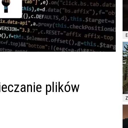
E
ieczanie plików
Z