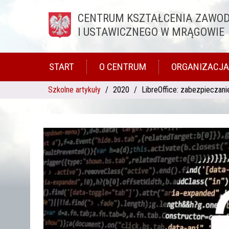
CENTRUM KSZTAŁCENIA ZAWO
Przejdź do treści
I USTAWICZNEGO W MRĄGOWIE
START
O CENTRUM
ORGANIZACJA
Szkolne artykuły
2020
LibreOffice: zabezpieczani