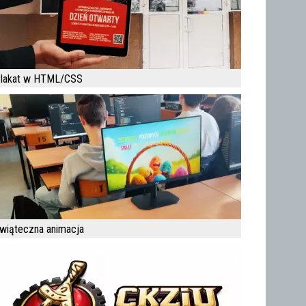
lakat w HTML/CSS
wiąteczna animacja