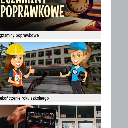
gzaminy poprawkowe
akończenie roku szkolnego