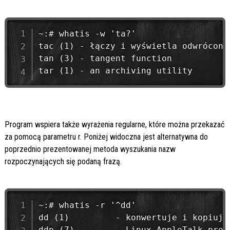
~:# whatis -w 'ta?'

tac (1) - łączy i wyświetla odwrócone 
tan (3) - tangent function

Program wspiera także wyrażenia regularne, które można przekazać
za pomocą parametru r. Poniżej widoczna jest alternatywna do
poprzednio prezentowanej metoda wyszukania nazw
rozpoczynających się podaną frazą.
~:# whatis -r '^dd'

dd (1)         - konwertuje i kopiuje 
ddp (7)        - Linux AppleTalk proto