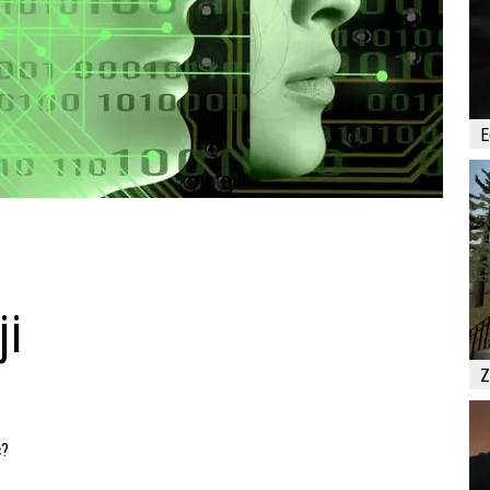
E
ji
Z
ć?