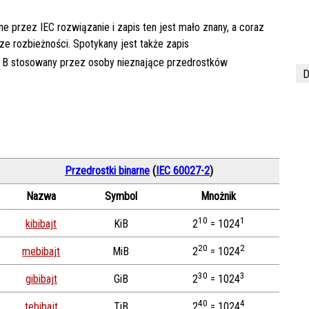
e przez IEC rozwiązanie i zapis ten jest mało znany, a coraz
 rozbieżności. Spotykany jest także zapis
B stosowany przez osoby nieznające przedrostków
D
Przedrostki binarne
(
IEC 60027-2
)
Nazwa
Symbol
Mnożnik
10
1
kibibajt
KiB
2
= 1024
20
2
mebibajt
MiB
2
= 1024
30
3
gibibajt
GiB
2
= 1024
40
4
tebibajt
TiB
2
= 1024