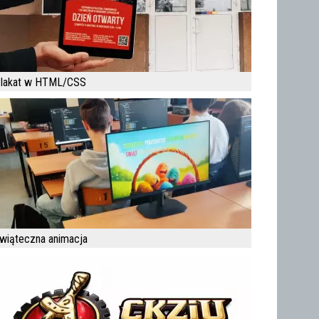
lakat w HTML/CSS
wiąteczna animacja