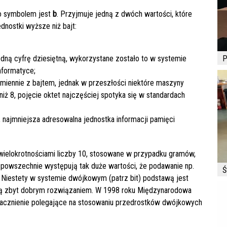
ego symbolem jest
b
. Przyjmuje jedną z dwóch wartości, które
jednostki wyższe niż bajt:
edną cyfrę dziesiętną, wykorzystane zostało to w systemie
P
nformatyce;
amiennie z bajtem, jednak w przeszłości niektóre maszyny
niż 8, pojęcie oktet najczęściej spotyka się w standardach
), najmniejsza adresowalna jednostka informacji pamięci
 wielokrotnościami liczby 10, stosowane w przypadku gramów,
powszechnie występują tak duże wartości, że podawanie np.
Ś
. Niestety w systemie dwójkowym (patrz bit) podstawą jest
ie są zbyt dobrym rozwiązaniem. W 1998 roku Międzynarodowa
nacznienie polegające na stosowaniu przedrostków dwójkowych