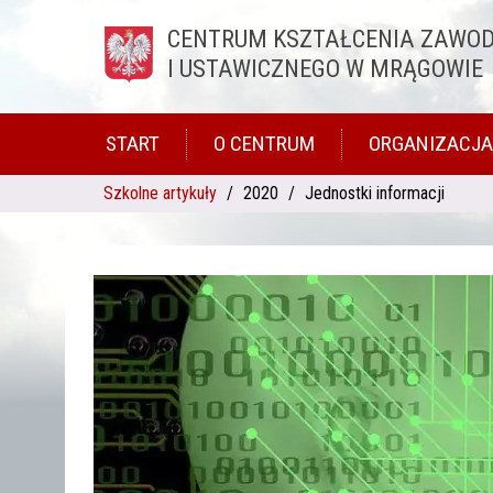
CENTRUM KSZTAŁCENIA ZAWO
Przejdź do treści
I USTAWICZNEGO W MRĄGOWIE
START
O CENTRUM
ORGANIZACJA
Szkolne artykuły
2020
Jednostki informacji