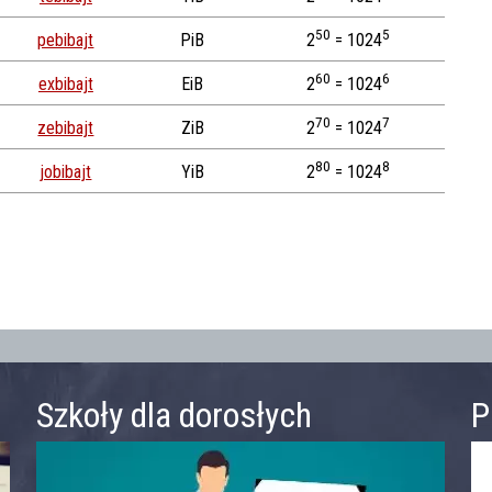
50
5
pebibajt
PiB
2
= 1024
60
6
exbibajt
EiB
2
= 1024
70
7
zebibajt
ZiB
2
= 1024
80
8
jobibajt
YiB
2
= 1024
Szkoły dla dorosłych
P