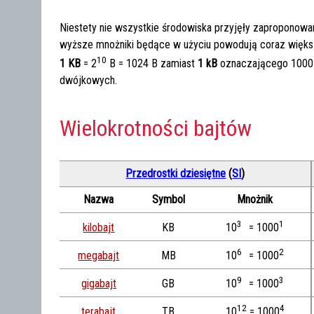
Niestety nie wszystkie środowiska przyjęły zaproponowan
wyższe mnożniki będące w użyciu powodują coraz większe
10
1 KB
= 2
B = 1024 B zamiast
1 kB
oznaczającego 1000 
dwójkowych.
Wielokrotności bajtów
Przedrostki dziesiętne
(
SI
)
Nazwa
Symbol
Mnożnik
3
1
kilobajt
KB
10
= 1000
6
2
megabajt
MB
10
= 1000
9
3
gigabajt
GB
10
= 1000
12
4
terabajt
TB
10
= 1000