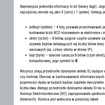
Najmniejsza jednostka informacji to bit (binary digit). J
najczęściej określa się jako 0 (zero) i 1 (jeden). Istnieją 
półbajt (nybble) – 4 bity, pozwala przechowywać j
kodowania liczb BCD stosowanym w elektronice i i
oktet (octet) – 8 bitów, pojęcie często używane z
używały bajtów składających się liczby bitów innej 
sieciowych (np. cztery oktety w dresie IP);
bajt (byte) – obecnie oznacza 8 bitów (czyli oktet
komputerowej, jego symbol to
B
.
Wszyscy znają przedrostki dziesiętne układu SI, będące
czy metrów. Obecnie w zastosowaniach informatycznych 
pojemności dysku w bajtach będzie zupełnie nieczytelne
liczba dwa, dlatego przedrostki dziesiętne układu SI n
Komisja Elektrotechniczna (IEC) zaproponowała ujednoz
(binarnych). Różnica jest widoczna w poniższej tabeli.