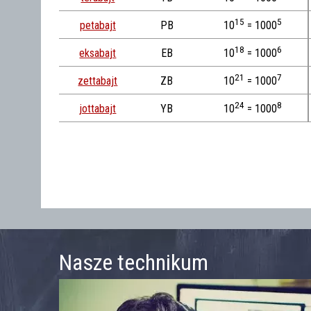
15
5
petabajt
PB
10
= 1000
18
6
eksabajt
EB
10
= 1000
21
7
zettabajt
ZB
10
= 1000
24
8
jottabajt
YB
10
= 1000
Nasze technikum