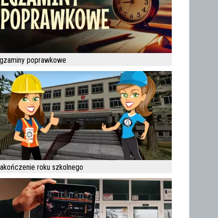
gzaminy poprawkowe
akończenie roku szkolnego