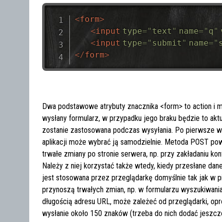
<
form
>
<
input
type
=
"
text
"
name
=
"
q
"
<
input
type
=
"
submit
"
name
=
"
</
form
>
Dwa podstawowe atrybuty znacznika <form> to action i met
wysłany formularz, w przypadku jego braku będzie to akt
zostanie zastosowana podczas wysyłania. Po pierwsze w
aplikacji może wybrać ją samodzielnie. Metoda POST po
trwałe zmiany po stronie serwera, np. przy zakładaniu k
Należy z niej korzystać także wtedy, kiedy przesłane da
jest stosowana przez przeglądarkę domyślnie tak jak w pi
przynoszą trwałych zmian, np. w formularzu wyszukiwani
długością adresu URL, może zależeć od przeglądarki, opro
wysłanie około 150 znaków (trzeba do nich dodać jeszcz