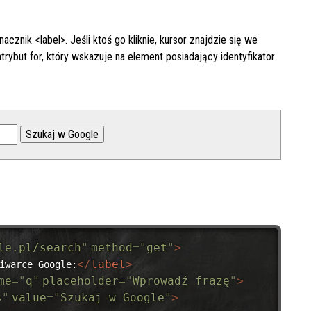
cznik <label>. Jeśli ktoś go kliknie, kursor znajdzie się we
trybut for, który wskazuje na element posiadający identyfikator
le.pl/search
"
method
=
"
get
"
>
</
label
>
iwarce Google:
me
=
"
q
"
placeholder
=
"
Wprowadź frazę
"
>
s
"
value
=
"
Szukaj w Google
"
>