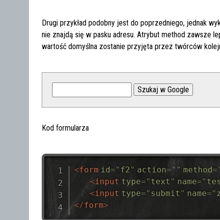
Drugi przykład podobny jest do poprzedniego, jednak w
nie znajdą się w pasku adresu. Atrybut method zawsze lep
wartość domyślna zostanie przyjęta przez twórców kolej
Kod formularza
<
form
id
=
"
f2
"
action
=
"
"
method
=
<
input
type
=
"
text
"
name
=
"
te
<
input
type
=
"
submit
"
name
=
"
</
form
>