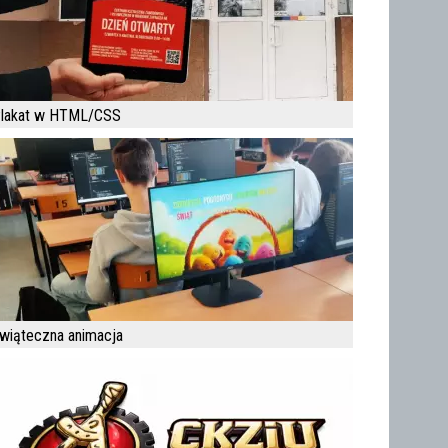
lakat w HTML/CSS
wiąteczna animacja