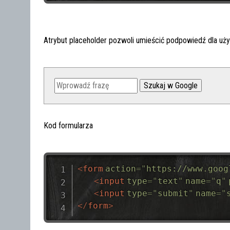
Atrybut placeholder pozwoli umieścić podpowiedź dla uży
Kod formularza
<
form
action
=
"
https://www.goog
<
input
type
=
"
text
"
name
=
"
q
"
<
input
type
=
"
submit
"
name
=
"
</
form
>