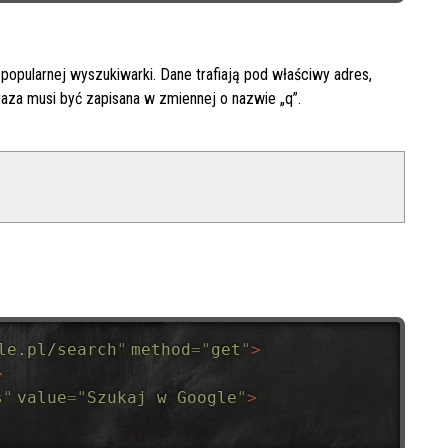
 popularnej wyszukiwarki. Dane trafiają pod właściwy adres,
raza musi być zapisana w zmiennej o nazwie „q”.
le.pl/search
"
method
=
"
get
"
>
>
s
"
value
=
"
Szukaj w Google
"
>