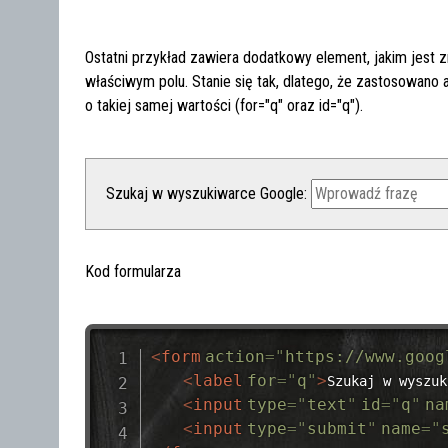
Ostatni przykład zawiera dodatkowy element, jakim jest zna
właściwym polu. Stanie się tak, dlatego, że zastosowano a
o takiej samej wartości (for="q" oraz id="q").
Szukaj w wyszukiwarce Google:
Kod formularza
<
form
action
=
"
https://www.goog
<
label
for
=
"
q
"
>
Szukaj w wyszuk
<
input
type
=
"
text
"
id
=
"
q
"
na
<
input
type
=
"
submit
"
name
=
"