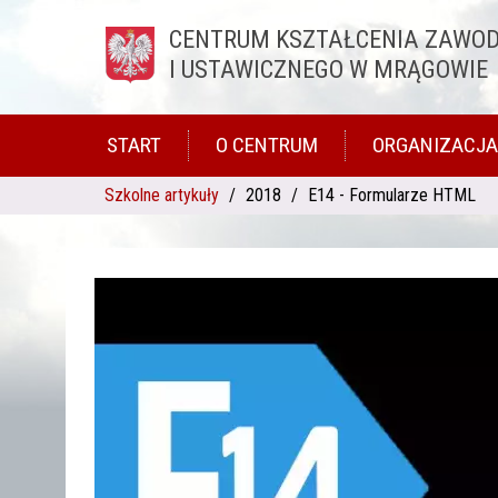
CENTRUM KSZTAŁCENIA ZAWO
Przejdź do treści
I USTAWICZNEGO W MRĄGOWIE
START
O CENTRUM
ORGANIZACJA
Szkolne artykuły
2018
E14 - Formularze HTML