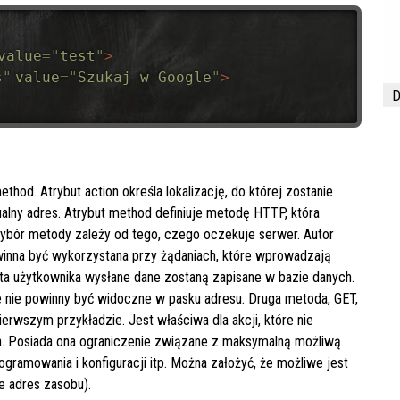
value
=
"
test
"
>
s
"
value
=
"
Szukaj w Google
"
>
D
hod. Atrybut action określa lokalizację, do której zostanie
ualny adres. Atrybut method definiuje metodę HTTP, która
ybór metody zależy od tego, czego oczekuje serwer. Autor
winna być wykorzystana przy żądaniach, które wprowadzają
onta użytkownika wysłane dane zostaną zapisane w bazie danych.
ne nie powinny być widoczne w pasku adresu. Druga metoda, GET,
erwszym przykładzie. Jest właściwa dla akcji, które nie
a. Posiada ona ograniczenie związane z maksymalną możliwą
gramowania i konfiguracji itp. Można założyć, że możliwe jest
e adres zasobu).