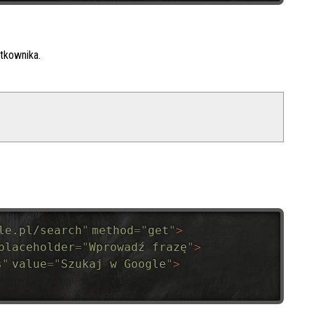
tkownika.
le.pl/search
"
method
=
"
get
"
>
placeholder
=
"
Wprowadź frazę
"
>
s
"
value
=
"
Szukaj w Google
"
>