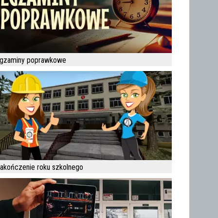
gzaminy poprawkowe
akończenie roku szkolnego