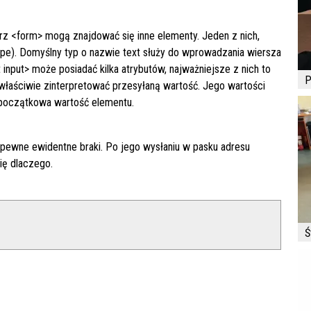
rz <form> mogą znajdować się inne elementy. Jeden z nich,
ype). Domyślny typ o nazwie text służy do wprowadzania wiersza
 input> może posiadać kilka atrybutów, najważniejsze z nich to
P
 właściwie zinterpretować przesyłaną wartość. Jego wartości
o początkowa wartość elementu.
 pewne ewidentne braki. Po jego wysłaniu w pasku adresu
ię dlaczego.
Ś