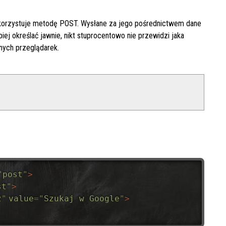
ykorzystuje metodę POST. Wysłane za jego pośrednictwem dane
iej określać jawnie, nikt stuprocentowo nie przewidzi jaka
nych przeglądarek.
"
post
"
>
st
"
>
z
"
value
=
"
Szukaj w Google
"
>