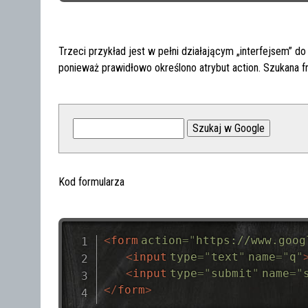
Trzeci przykład jest w pełni działającym „interfejsem” do
ponieważ prawidłowo określono atrybut action. Szukana f
Kod formularza
<
form
action
=
"
https://www.goog
<
input
type
=
"
text
"
name
=
"
q
"
<
input
type
=
"
submit
"
name
=
"
</
form
>