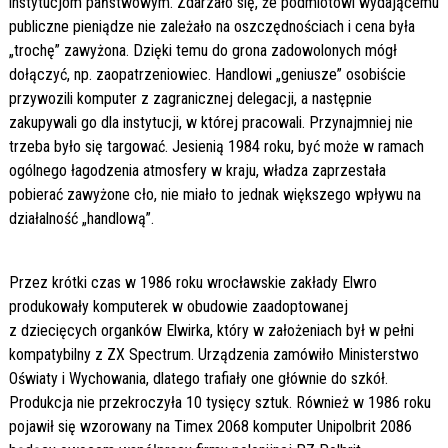
instytucjom państwowym. Zdarzało się, że podmiotowi wydającemu
publiczne pieniądze nie zależało na oszczędnościach i cena była
„trochę” zawyżona. Dzięki temu do grona zadowolonych mógł
dołączyć, np. zaopatrzeniowiec. Handlowi „geniusze” osobiście
przywozili komputer z zagranicznej delegacji, a następnie
zakupywali go dla instytucji, w której pracowali. Przynajmniej nie
trzeba było się targować. Jesienią 1984 roku, być może w ramach
ogólnego łagodzenia atmosfery w kraju, władza zaprzestała
pobierać zawyżone cło, nie miało to jednak większego wpływu na
działalność „handlową”.
Przez krótki czas w 1986 roku wrocławskie zakłady Elwro
produkowały komputerek w obudowie zaadoptowanej
z dziecięcych organków Elwirka, który w założeniach był w pełni
kompatybilny z ZX Spectrum. Urządzenia zamówiło Ministerstwo
Oświaty i Wychowania, dlatego trafiały one głównie do szkół.
Produkcja nie przekroczyła 10 tysięcy sztuk. Również w 1986 roku
pojawił się wzorowany na Timex 2068 komputer Unipolbrit 2086