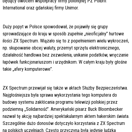
będący owocem współpracy firmy polonijnej PZ Polbrit
International oraz gdańskiej firmy Unimor.
Duży popyt w Polsce spowodował, że pojawiły się grupy
sprowadzające do kraju w sposób zupełnie „nieoficjalny” hurtowe
ilości ZX Spectrum. Wiązało się to z popełnieniem wielu wykroczeń,
np. skupowanie obcej waluty, przemyt sprzętu elektronicznego,
działalność handlowa bez zezwolenia, unikanie podatków, wręczanie
łapówek funkcjonariuszom i urzędnikom. W całym kraju były głośne
takie „afery komputerowe”.
ZX Spectrum przewijał się także w aktach Służby Bezpieczeństwa.
Najgłośniejsza była sprawa wykorzystania tego komputera do
budowy systemu zakłócania programu telewizji polskiej przez
podziemną „Solidarność”. Amerykański pisarz Buck Bloombecker
nazwał tę akcję najbardziej spektakularnym aktem hakerskim świata.
Szczególnie dużo donosów dotyczyło korzystania z ZX Spectrum
na polskich uczelniach. Często przyczyną była jedynie ludzka