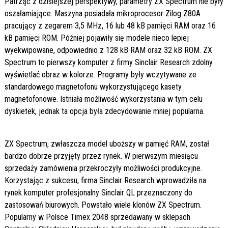
Patrząc z dzisiejszej perspektywy, parametry ZX Spectrum nie były
oszałamiające. Maszyna posiadała mikroprocesor Zilog Z80A
pracujący z zegarem 3,5 MHz, 16 lub 48 kB pamięci RAM oraz 16
kB pamięci ROM. Później pojawiły się modele nieco lepiej
wyekwipowane, odpowiednio z 128 kB RAM oraz 32 kB ROM. ZX
Spectrum to pierwszy komputer z firmy Sinclair Research zdolny
wyświetlać obraz w kolorze. Programy były wczytywane ze
standardowego magnetofonu wykorzystującego kasety
magnetofonowe. Istniała możliwość wykorzystania w tym celu
dyskietek, jednak ta opcja była zdecydowanie mniej popularna.
ZX Spectrum, zwłaszcza model uboższy w pamięć RAM, został
bardzo dobrze przyjęty przez rynek. W pierwszym miesiącu
sprzedaży zamówienia przekroczyły możliwości produkcyjne.
Korzystając z sukcesu, firma Sinclair Research wprowadziła na
rynek komputer profesjonalny Sinclair QL przeznaczony do
zastosowań biurowych. Powstało wiele klonów ZX Spectrum.
Popularny w Polsce Timex 2048 sprzedawany w sklepach