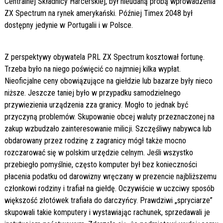
Centralnej Składnicy Harcerskiej, był nieudaną próbą wprowadzenia
ZX Spectrum na rynek amerykański. Później Timex 2048 był
dostępny jedynie w Portugalii i w Polsce.
Z perspektywy obywatela PRL ZX Spectrum kosztował fortunę.
Trzeba było na niego poświęcić co najmniej kilka wypłat.
Nieoficjalne ceny obowiązujące na giełdzie lub bazarze były nieco
niższe. Jeszcze taniej było w przypadku samodzielnego
przywiezienia urządzenia zza granicy. Mogło to jednak być
przyczyną problemów. Skupowanie obcej waluty przeznaczonej na
zakup wzbudzało zainteresowanie milicji. Szczęśliwy nabywca lub
obdarowany przez rodzinę z zagranicy mógł także mocno
rozczarować się w polskim urzędzie celnym. Jeśli wszystko
przebiegło pomyślnie, często komputer był bez konieczności
płacenia podatku od darowizny wręczany w prezencie najbliższemu
członkowi rodziny i trafiał na giełdę. Oczywiście w uczciwy sposób
większość złotówek trafiała do darczyńcy. Prawdziwi „spryciarze”
skupowali takie komputery i wystawiając rachunek, sprzedawali je