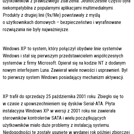
użytkowników z prawdziwego zdarzenia. Jednocześnie często była
niekompatybilna z popularnymi aplikacjami multimedialnymi.
Produkty z drugiej linii (9x/Me) powstawały z myślą
o użytkownikach domowych – bezpieczeństwo i wyrafinowane
rozwiązania nie były najważniejsze.
Windows XP to system, który połączył obydwie linie systemów
Windows i stał się pierwszym przedstawicielem współczesnych
systemów z firmy Microsoft. Opierał się na kodzie NT z dodanym
nowym interfejsem Luna. Zawierał wiele nowości i usprawnień. Był
to pierwszy system Windows posiadający mechanizm aktywacji.
XP trafił do sprzedaży 25 października 2001 roku. Zbiegło się to
w czasie z upowszechnieniem się dysków Serial-ATA. Płyta
instalacyjna Windows XP w wersji z 2001 roku nie zawierała
sterowników kontrolerów SATA i wielu początkujących
użytkowników miało duże problemy z instalacją systemu.
Niedogodności te zostały usunięte w wydanej rok później zbiorczej