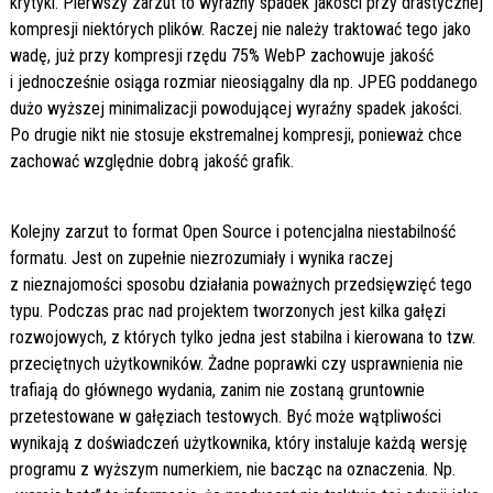
krytyki. Pierwszy zarzut to wyraźny spadek jakości przy drastycznej
kompresji niektórych plików. Raczej nie należy traktować tego jako
wadę, już przy kompresji rzędu 75% WebP zachowuje jakość
i jednocześnie osiąga rozmiar nieosiągalny dla np. JPEG poddanego
dużo wyższej minimalizacji powodującej wyraźny spadek jakości.
Po drugie nikt nie stosuje ekstremalnej kompresji, ponieważ chce
zachować względnie dobrą jakość grafik.
Kolejny zarzut to format Open Source i potencjalna niestabilność
formatu. Jest on zupełnie niezrozumiały i wynika raczej
z nieznajomości sposobu działania poważnych przedsięwzięć tego
typu. Podczas prac nad projektem tworzonych jest kilka gałęzi
rozwojowych, z których tylko jedna jest stabilna i kierowana to tzw.
przeciętnych użytkowników. Żadne poprawki czy usprawnienia nie
trafiają do głównego wydania, zanim nie zostaną gruntownie
przetestowane w gałęziach testowych. Być może wątpliwości
wynikają z doświadczeń użytkownika, który instaluje każdą wersję
programu z wyższym numerkiem, nie bacząc na oznaczenia. Np.